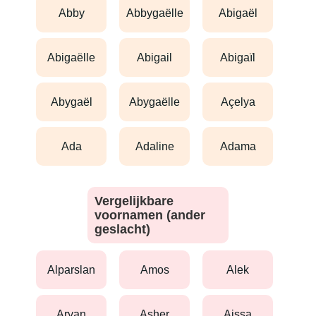
abby
abbygaëlle
abigaël
abigaëlle
abigail
abigaïl
abygaël
abygaëlle
açelya
ada
adaline
adama
Vergelijkbare
voornamen (ander
geslacht)
alparslan
amos
alek
aryan
asher
aissa