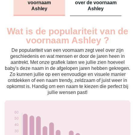
voornaam
over de voornaam
Ashley
Ashley
Wat is de populariteit van de
Nouveaux-
Année
nés
voornaam Ashley ?
2009
60
2010
58
De populariteit van een voornaam zegt veel over zijn
2011
55
geschiedenis en wat mensen er door de jaren heen in
aantrekt. Met onze grafiek laten we jullie zien hoeveel
2012
54
baby's deze naam in de afgelopen jaren hebben gekregen.
2013
38
Zo kunnen jullie op een eenvoudige en visuele manier
2014
44
ontdekken of een naam trendy, zeldzaam of juist weer in
2015
32
opkomst is. Handig om een naam te kiezen die perfect bij
2016
19
jullie wensen past!
2017
31
2018
27
2019
23
2020
24
2021
17
2022
9