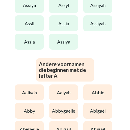
assiya
assyl
assiyah
assil
assia
assiyah
assia
assiya
Andere voornamen
die beginnen met de
letter A
aaliyah
aalyah
abbie
abby
abbygaëlle
abigaël
abigaëlle
abigail
abigaïl