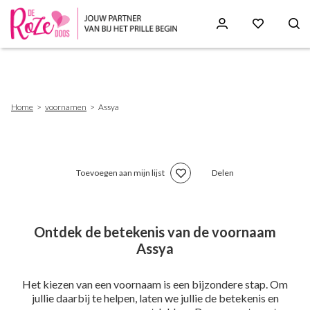
Skip
to
main
content
Breadcrumb
Home
voornamen
Assya
Toevoegen aan mijn lijst
Delen
Ontdek de betekenis van de voornaam
Assya
Het kiezen van een voornaam is een bijzondere stap. Om
jullie daarbij te helpen, laten we jullie de betekenis en