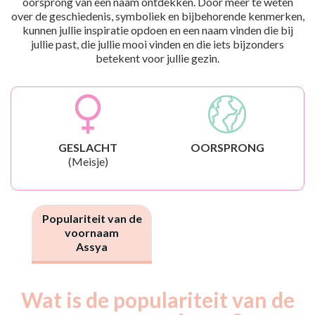
oorsprong van een naam ontdekken. Door meer te weten
over de geschiedenis, symboliek en bijbehorende kenmerken,
kunnen jullie inspiratie opdoen en een naam vinden die bij
jullie past, die jullie mooi vinden en die iets bijzonders
betekent voor jullie gezin.
GESLACHT
OORSPRONG
(Meisje)
Populariteit van de
voornaam
Assya
Wat is de populariteit van de
Nouveaux-
Année
nés