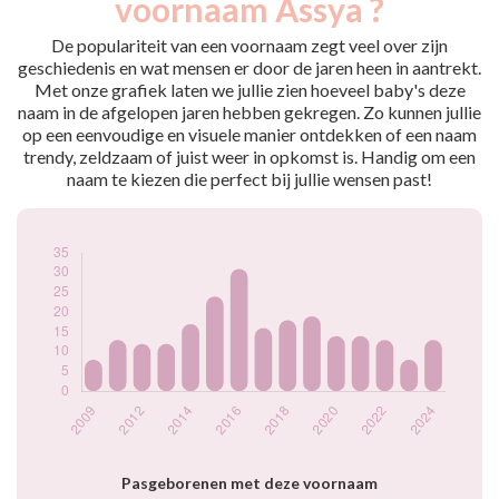
voornaam Assya ?
2009
8
2011
13
De populariteit van een voornaam zegt veel over zijn
2012
12
geschiedenis en wat mensen er door de jaren heen in aantrekt.
Met onze grafiek laten we jullie zien hoeveel baby's deze
2013
12
naam in de afgelopen jaren hebben gekregen. Zo kunnen jullie
2014
17
op een eenvoudige en visuele manier ontdekken of een naam
2015
24
trendy, zeldzaam of juist weer in opkomst is. Handig om een
2016
31
naam te kiezen die perfect bij jullie wensen past!
2017
16
2018
18
2019
19
2020
14
2021
14
2022
13
2023
8
2024
13
Popularité du
prénom Assya par
année
Pasgeborenen met deze voornaam