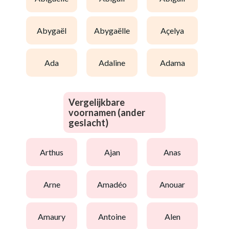
abygaël
abygaëlle
açelya
ada
adaline
adama
Vergelijkbare
voornamen (ander
geslacht)
arthus
ajan
anas
arne
amadéo
anouar
amaury
antoine
alen