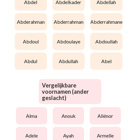
abdel
abdelkader
abdellah
abderahman
abderrahman
abderrahmane
abdoul
abdoulaye
abdoullah
abdul
abdullah
abel
Vergelijkbare
voornamen (ander
geslacht)
alma
anouk
aliénor
adele
ayah
armelle