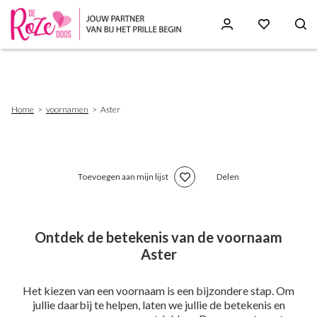
Skip
to
main
content
Breadcrumb
Home
voornamen
Aster
Toevoegen aan mijn lijst
Delen
Ontdek de betekenis van de voornaam
Aster
Het kiezen van een voornaam is een bijzondere stap. Om
jullie daarbij te helpen, laten we jullie de betekenis en