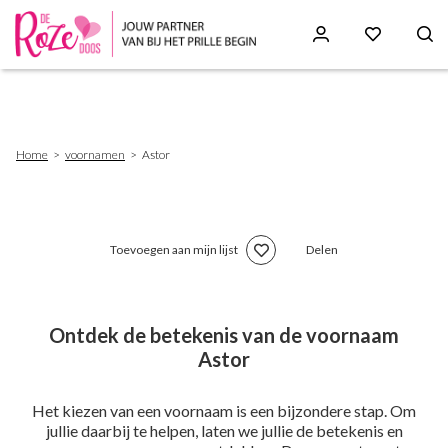
Skip
to
main
content
Breadcrumb
Home
voornamen
Astor
Toevoegen aan mijn lijst
Delen
Ontdek de betekenis van de voornaam
Astor
Het kiezen van een voornaam is een bijzondere stap. Om
jullie daarbij te helpen, laten we jullie de betekenis en