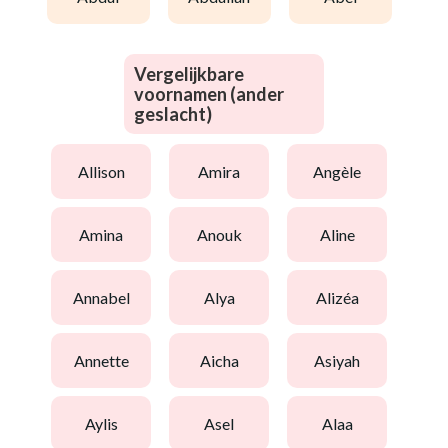
Vergelijkbare
voornamen (ander
geslacht)
allison
amira
angèle
amina
anouk
aline
annabel
alya
alizéa
annette
aicha
asiyah
aylis
asel
alaa