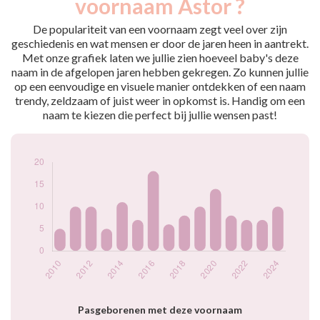
voornaam Astor ?
2010
5
2011
10
De populariteit van een voornaam zegt veel over zijn
2012
10
geschiedenis en wat mensen er door de jaren heen in aantrekt.
Met onze grafiek laten we jullie zien hoeveel baby's deze
2013
5
naam in de afgelopen jaren hebben gekregen. Zo kunnen jullie
2014
11
op een eenvoudige en visuele manier ontdekken of een naam
2015
7
trendy, zeldzaam of juist weer in opkomst is. Handig om een
2016
18
naam te kiezen die perfect bij jullie wensen past!
2017
6
2018
8
2019
10
2020
14
2021
8
2022
7
2023
7
2024
10
Popularité du
prénom Astor par
année
Pasgeborenen met deze voornaam