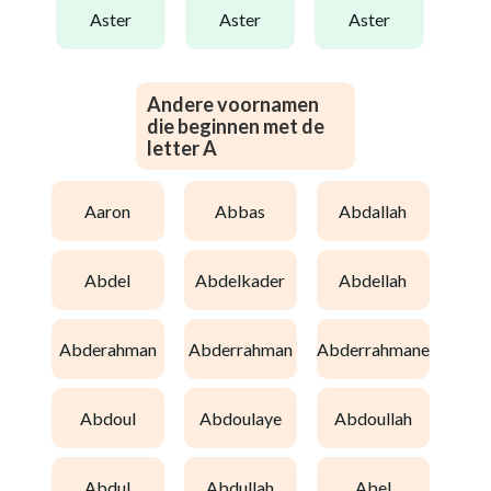
aster
aster
aster
Andere voornamen
die beginnen met de
letter A
aaron
abbas
abdallah
abdel
abdelkader
abdellah
abderahman
abderrahman
abderrahmane
abdoul
abdoulaye
abdoullah
abdul
abdullah
abel