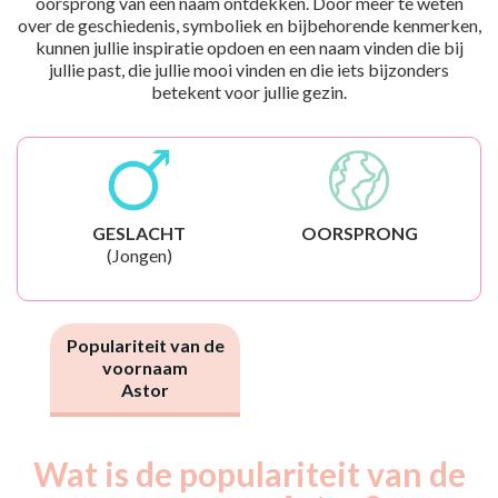
oorsprong van een naam ontdekken. Door meer te weten
over de geschiedenis, symboliek en bijbehorende kenmerken,
kunnen jullie inspiratie opdoen en een naam vinden die bij
jullie past, die jullie mooi vinden en die iets bijzonders
betekent voor jullie gezin.
GESLACHT
OORSPRONG
(Jongen)
Populariteit van de
voornaam
Astor
Wat is de populariteit van de
Nouveaux-
Année
nés