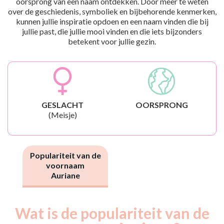
oorsprong van een naam ontdekken. Door meer te weten
over de geschiedenis, symboliek en bijbehorende kenmerken,
kunnen jullie inspiratie opdoen en een naam vinden die bij
jullie past, die jullie mooi vinden en die iets bijzonders
betekent voor jullie gezin.
GESLACHT
OORSPRONG
(Meisje)
Populariteit van de
voornaam
Auriane
Wat is de populariteit van de
Nouveaux-
Année
nés