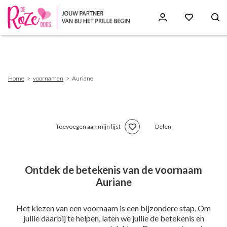
Skip
to
main
content
Breadcrumb
Home
voornamen
Auriane
Toevoegen aan mijn lijst
Delen
Ontdek de betekenis van de voornaam
Auriane
Het kiezen van een voornaam is een bijzondere stap. Om
jullie daarbij te helpen, laten we jullie de betekenis en