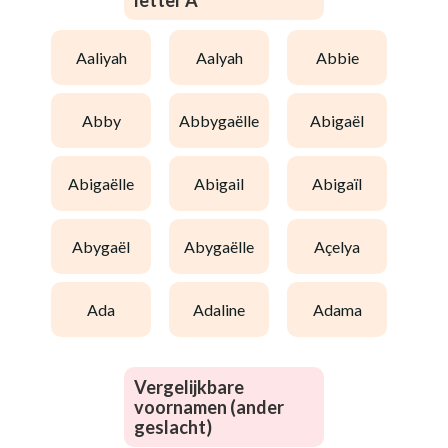
letter A
aaliyah
aalyah
abbie
abby
abbygaëlle
abigaël
abigaëlle
abigail
abigaïl
abygaël
abygaëlle
açelya
ada
adaline
adama
Vergelijkbare
voornamen (ander
geslacht)