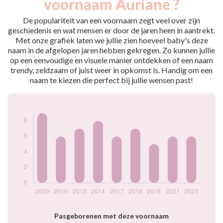
voornaam Auriane ?
2009
9
2010
6
De populariteit van een voornaam zegt veel over zijn
2013
7
geschiedenis en wat mensen er door de jaren heen in aantrekt.
Met onze grafiek laten we jullie zien hoeveel baby's deze
2014
8
naam in de afgelopen jaren hebben gekregen. Zo kunnen jullie
2017
6
op een eenvoudige en visuele manier ontdekken of een naam
2018
7
trendy, zeldzaam of juist weer in opkomst is. Handig om een
2019
5
naam te kiezen die perfect bij jullie wensen past!
2021
6
2023
6
Popularité du
prénom Auriane
par année
Pasgeborenen met deze voornaam