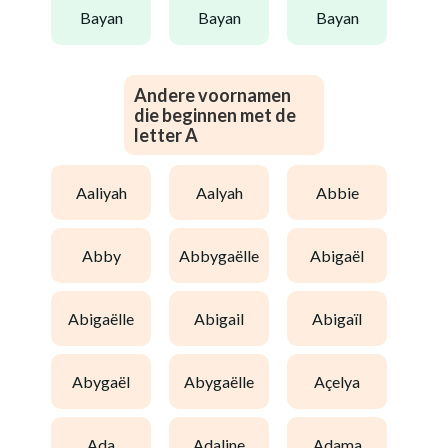
bayan
bayan
bayan
Andere voornamen
die beginnen met de
letter A
aaliyah
aalyah
abbie
abby
abbygaëlle
abigaël
abigaëlle
abigail
abigaïl
abygaël
abygaëlle
açelya
ada
adaline
adama