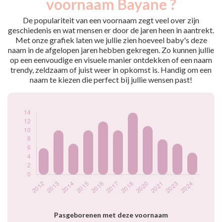
voornaam Bayane ?
2012
6
2013
10
De populariteit van een voornaam zegt veel over zijn
2014
7
geschiedenis en wat mensen er door de jaren heen in aantrekt.
Met onze grafiek laten we jullie zien hoeveel baby's deze
2015
10
naam in de afgelopen jaren hebben gekregen. Zo kunnen jullie
2016
12
op een eenvoudige en visuele manier ontdekken of een naam
2017
10
trendy, zeldzaam of juist weer in opkomst is. Handig om een
2018
14
naam te kiezen die perfect bij jullie wensen past!
2020
11
2021
8
2023
7
2024
5
Popularité du
prénom Bayane par
année
Pasgeborenen met deze voornaam