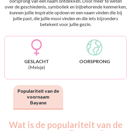
oorsprong van een naam ontdekken. Door meer te weten
over de geschiedenis, symboliek en bijbehorende kenmerken,
kunnen jullie inspiratie opdoen en een naam vinden die bij
jullie past, die jullie mooi vinden en die iets bijzonders
betekent voor jullie gezin.
GESLACHT
OORSPRONG
(Meisje)
Populariteit van de
voornaam
Bayane
Wat is de populariteit van de
Nouveaux-
Année
nés