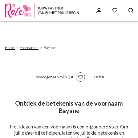
Skip
to
main
content
Breadcrumb
Home
voornamen
Bayane
Toevoegen aan mijn lijst
Delen
Ontdek de betekenis van de voornaam
Bayane
Het kiezen van een voornaam is een bijzondere stap. Om
jullie daarbij te helpen, laten we jullie de betekenis en