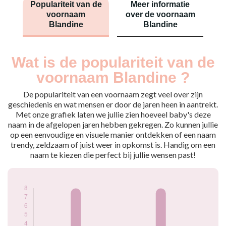
Populariteit van de
Meer informatie
voornaam
over de voornaam
Blandine
Blandine
Wat is de populariteit van de
Nouveaux-
Année
nés
voornaam Blandine ?
2009
8
2010
8
De populariteit van een voornaam zegt veel over zijn
geschiedenis en wat mensen er door de jaren heen in aantrekt.
Popularité du
Met onze grafiek laten we jullie zien hoeveel baby's deze
prénom Blandine
naam in de afgelopen jaren hebben gekregen. Zo kunnen jullie
par année
op een eenvoudige en visuele manier ontdekken of een naam
trendy, zeldzaam of juist weer in opkomst is. Handig om een
naam te kiezen die perfect bij jullie wensen past!