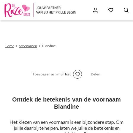
Skip
to
main
content
Breadcrumb
Home
voornamen
Blandine
Toevoegen aan mijn lijst
Delen
Ontdek de betekenis van de voornaam
Blandine
Het kiezen van een voornaam is een bijzondere stap. Om
jullie daarbij te helpen, laten we jullie de betekenis en