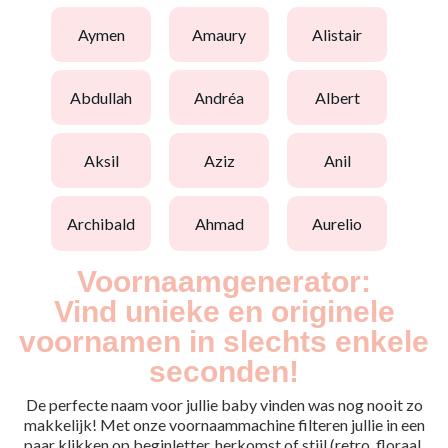
aymen
amaury
alistair
abdullah
andréa
albert
aksil
aziz
anil
archibald
ahmad
aurelio
Voornaamgenerator:
Vind unieke en originele
voornamen in slechts enkele
seconden!
De perfecte naam voor jullie baby vinden was nog nooit zo
makkelijk! Met onze voornaammachine filteren jullie in een
paar klikken op beginletter, herkomst of stijl (retro, floraal,