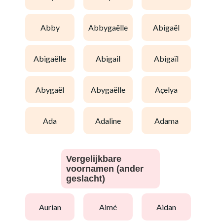
abby
abbygaëlle
abigaël
abigaëlle
abigail
abigaïl
abygaël
abygaëlle
açelya
ada
adaline
adama
Vergelijkbare
voornamen (ander
geslacht)
aurian
aimé
aidan