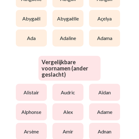
abygaël
abygaëlle
açelya
ada
adaline
adama
Vergelijkbare
voornamen (ander
geslacht)
alistair
audric
aïdan
alphonse
alex
adame
arsène
amir
adnan