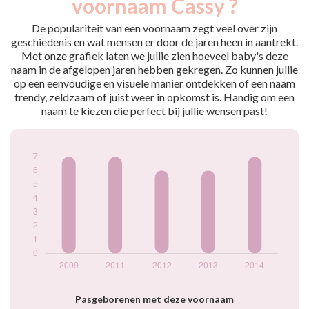
voornaam Cassy ?
2009
7
2011
7
De populariteit van een voornaam zegt veel over zijn
2012
6
geschiedenis en wat mensen er door de jaren heen in aantrekt.
Met onze grafiek laten we jullie zien hoeveel baby's deze
2013
6
naam in de afgelopen jaren hebben gekregen. Zo kunnen jullie
2014
7
op een eenvoudige en visuele manier ontdekken of een naam
Popularité du
trendy, zeldzaam of juist weer in opkomst is. Handig om een
prénom Cassy par
naam te kiezen die perfect bij jullie wensen past!
année
Pasgeborenen met deze voornaam