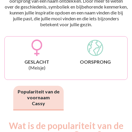
oorsprong van een naam ontdekken. Door meer te weten
over de geschiedenis, symboliek en bijbehorende kenmerken,
kunnen jullie inspiratie opdoen en een naam vinden die bij
jullie past, die jullie mooi vinden en die iets bijzonders
betekent voor jullie gezin.
GESLACHT
OORSPRONG
(Meisje)
Populariteit van de
voornaam
Cassy
Wat is de populariteit van de
Nouveaux-
Année
nés