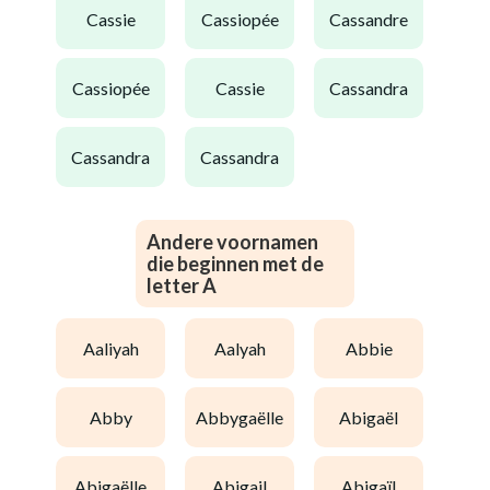
cassie
cassiopée
cassandre
cassiopée
cassie
cassandra
cassandra
cassandra
Andere voornamen
die beginnen met de
letter A
aaliyah
aalyah
abbie
abby
abbygaëlle
abigaël
abigaëlle
abigail
abigaïl