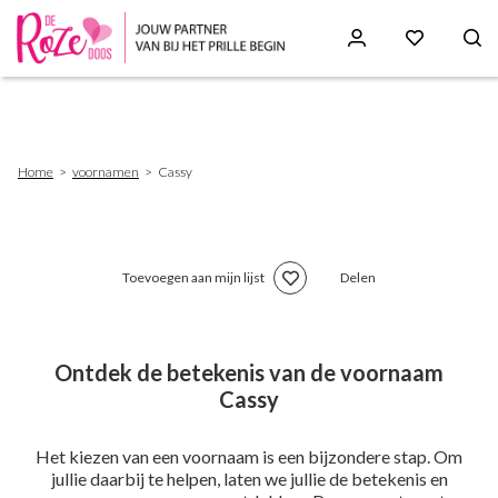
Skip
to
main
content
Breadcrumb
Home
voornamen
Cassy
Toevoegen aan mijn lijst
Delen
Ontdek de betekenis van de voornaam
Cassy
Het kiezen van een voornaam is een bijzondere stap. Om
jullie daarbij te helpen, laten we jullie de betekenis en