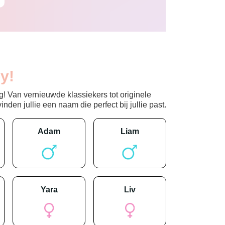
y!
! Van vernieuwde klassiekers tot originele
den jullie een naam die perfect bij jullie past.
adam
liam
yara
liv