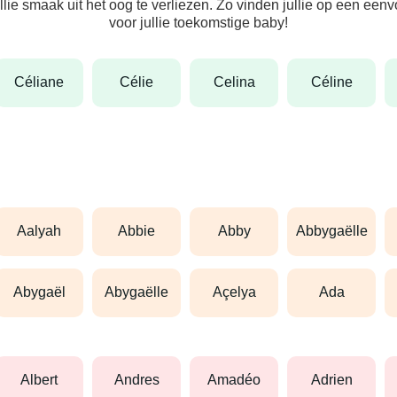
ullie smaak uit het oog te verliezen. Zo vinden jullie op een ee
voor jullie toekomstige baby!
céliane
célie
celina
céline
aalyah
abbie
abby
abbygaëlle
abygaël
abygaëlle
açelya
ada
albert
andres
amadéo
adrien