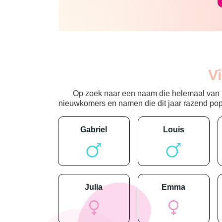
V
Op zoek naar een naam die helemaal van nu
nieuwkomers en namen die dit jaar razend popula
gabriel
louis
julia
emma