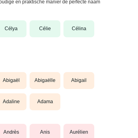
nvoudige en praktische manier de perfecte naam
célya
célie
célina
abigaël
abigaëlle
abigail
adaline
adama
andrès
anis
aurélien