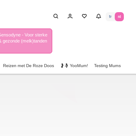
fr
nl
Sensodyne - Voor sterke
& gezonde (melk)tanden
Reizen met De Roze Doos
🤰🤱 YooMum!
Testing Mums