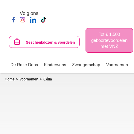
Skip
to
Volg ons
main
content
Tot € 1.500
geboortevoordelen
Geschenkdozen & voordelen
met VNZ
De Roze Doos
Kinderwens
Zwangerschap
Voornamen
Breadcrumb
Home
voornamen
Célia