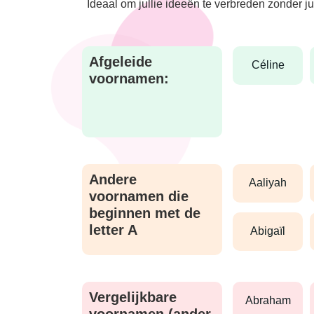
Ideaal om jullie ideeën te verbreden zonder j
Afgeleide
céline
voornamen:
Andere
aaliyah
voornamen die
beginnen met de
letter A
abigaïl
Vergelijkbare
abraham
voornamen (ander