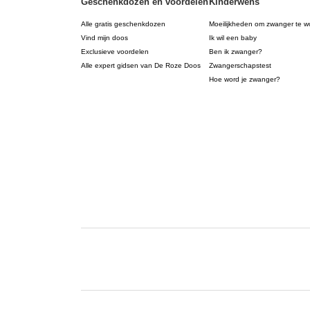
Geschenkdozen en voordelen
Kinderwens
Alle gratis geschenkdozen
Moeilijkheden om zwanger te w
Vind mijn doos
Ik wil een baby
Exclusieve voordelen
Ben ik zwanger?
Alle expert gidsen van De Roze Doos
Zwangerschapstest
Hoe word je zwanger?