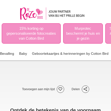
15% korting op
Murprotec
gepersonaliseerde fotocreaties
beschermt je huis en
van Cotton Bird
je gezin
Bevalling
Baby
Geboortekaartjes & herinneringen by Cotton Bird
Toevoegen aan mijn lijst
Delen
Ontdek de betekenis van de voornaam