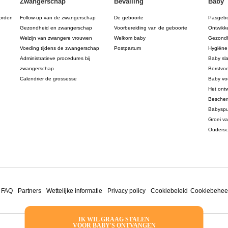
Zwangerschap
Bevalling
Baby
orden
Follow-up van de zwangerschap
De geboorte
Pasgeb
Gezondheid en zwangerschap
Voorbereiding van de geboorte
Ontwikk
Welzijn van zwangere vrouwen
Welkom baby
Gezondh
Voeding tijdens de zwangerschap
Postpartum
Hygiëne
Administratieve procedures bij
Baby sl
zwangerschap
Borstvo
Calendrier de grossesse
Baby vo
Het ont
Bescher
Babyspu
Groei v
Ouders
FAQ
Partners
Wettelijke informatie
Privacy policy
Cookiebeleid
Cookiebehee
IK WIL GRAAG STALEN
VOOR BABY'S ONTVANGEN