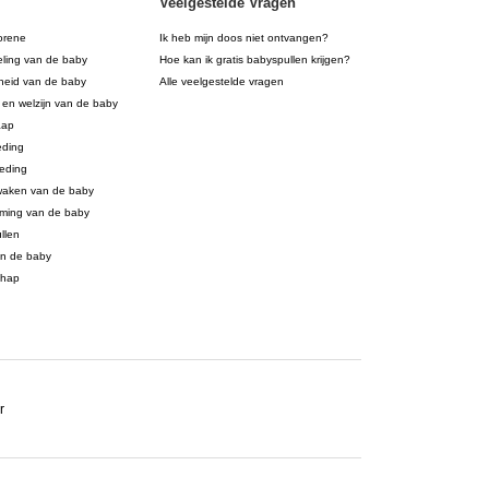
Veelgestelde Vragen
orene
Ik heb mijn doos niet ontvangen?
eling van de baby
Hoe kan ik gratis babyspullen krijgen?
eid van de baby
Alle veelgestelde vragen
 en welzijn van de baby
aap
eding
eding
waken van de baby
ming van de baby
llen
an de baby
chap
r