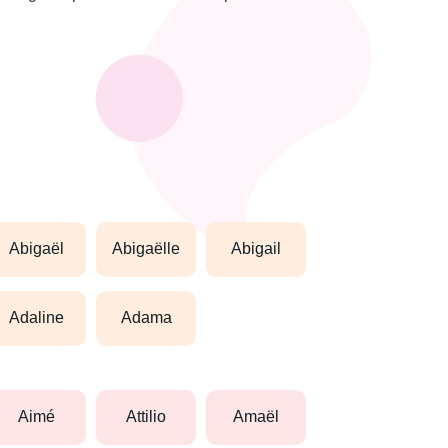
abigaël
abigaëlle
abigail
adaline
adama
aimé
attilio
amaël