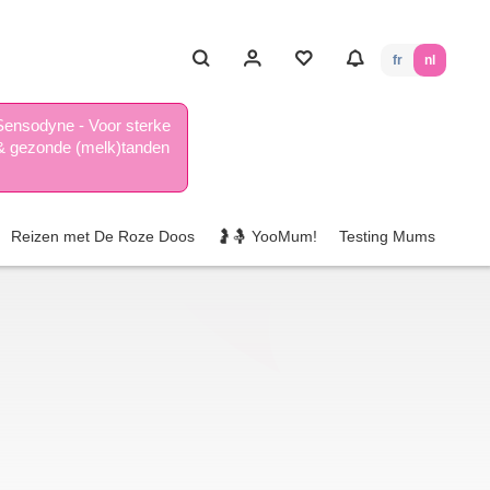
fr
nl
Sensodyne - Voor sterke
& gezonde (melk)tanden
Reizen met De Roze Doos
🤰🤱 YooMum!
Testing Mums