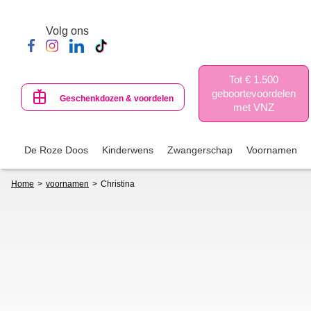
Skip
to
Volg ons
main
content
Tot € 1.500
geboortevoordelen
Geschenkdozen & voordelen
met VNZ
De Roze Doos
Kinderwens
Zwangerschap
Voornamen
Breadcrumb
Home
voornamen
Christina