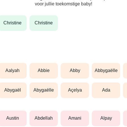
voor jullie toekomstige baby!
christine
christine
aalyah
abbie
abby
abbygaëlle
abygaël
abygaëlle
açelya
ada
austin
abdellah
amani
alpay