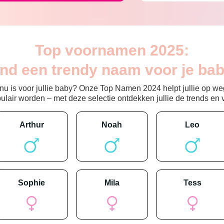
Top voornamen 2025:
ind een trendy naam voor je bab
 is voor jullie baby? Onze Top Namen 2024 helpt jullie op weg
ir worden – met deze selectie ontdekken jullie de trends en vin
arthur
noah
leo
sophie
mila
tess