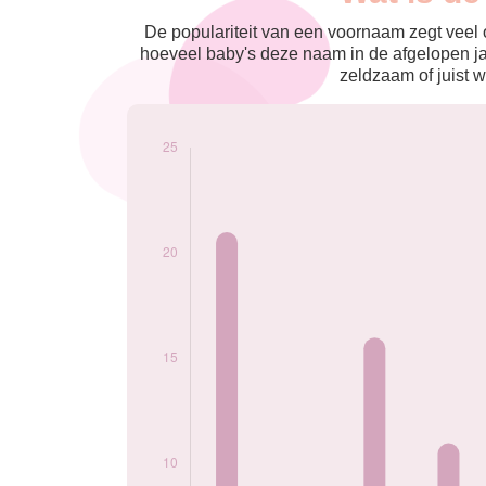
nés
2009
21
De populariteit van een voornaam zegt veel o
2010
7
hoeveel baby's deze naam in de afgelopen j
2011
16
zeldzaam of juist w
2012
11
2013
14
2014
7
2015
13
2016
7
2017
12
2018
13
2019
5
2020
8
2021
7
2022
10
2023
6
Popularité du
prénom Christina
par année