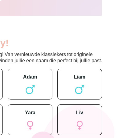
y!
! Van vernieuwde klassiekers tot originele
den jullie een naam die perfect bij jullie past.
adam
liam
yara
liv