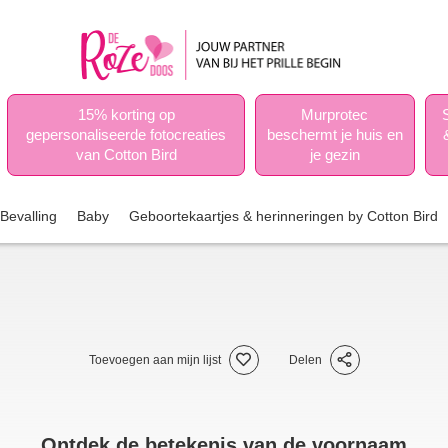
15% korting op
Murprotec
gepersonaliseerde fotocreaties
beschermt je huis en
van Cotton Bird
je gezin
Bevalling
Baby
Geboortekaartjes & herinneringen by Cotton Bird
Toevoegen aan mijn lijst
Delen
Ontdek de betekenis van de voornaam