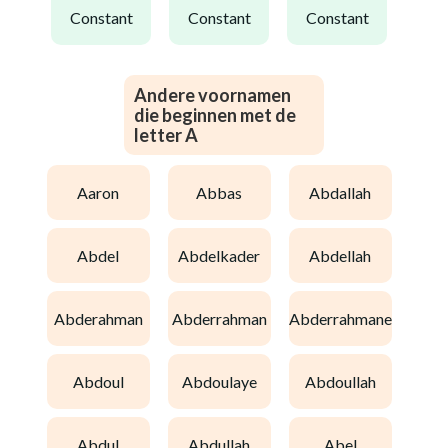
constant
constant
constant
Andere voornamen
die beginnen met de
letter A
aaron
abbas
abdallah
abdel
abdelkader
abdellah
abderahman
abderrahman
abderrahmane
abdoul
abdoulaye
abdoullah
abdul
abdullah
abel