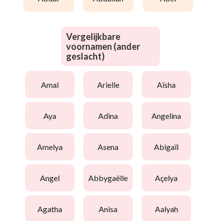
Vergelijkbare
voornamen (ander
geslacht)
amal
arielle
aïsha
aya
adina
angelina
amelya
asena
abigaïl
angel
abbygaëlle
açelya
agatha
anisa
aalyah