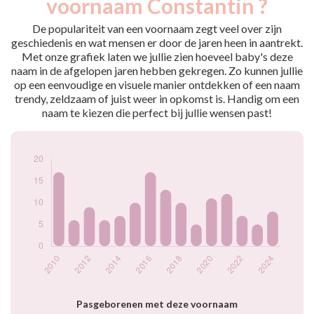
voornaam Constantin ?
2009
10
2010
17
De populariteit van een voornaam zegt veel over zijn
2011
6
geschiedenis en wat mensen er door de jaren heen in aantrekt.
Met onze grafiek laten we jullie zien hoeveel baby's deze
2012
9
naam in de afgelopen jaren hebben gekregen. Zo kunnen jullie
2013
6
op een eenvoudige en visuele manier ontdekken of een naam
2014
7
trendy, zeldzaam of juist weer in opkomst is. Handig om een
2015
10
naam te kiezen die perfect bij jullie wensen past!
2016
17
2017
13
2018
10
2019
5
2020
11
2021
12
2022
7
2023
5
2024
8
Popularité du
prénom Constantin
par année
Pasgeborenen met deze voornaam