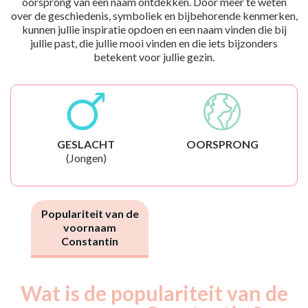
oorsprong van een naam ontdekken. Door meer te weten
over de geschiedenis, symboliek en bijbehorende kenmerken,
kunnen jullie inspiratie opdoen en een naam vinden die bij
jullie past, die jullie mooi vinden en die iets bijzonders
betekent voor jullie gezin.
GESLACHT
OORSPRONG
(Jongen)
Populariteit van de
voornaam
Constantin
Wat is de populariteit van de
Nouveaux-
Année
nés