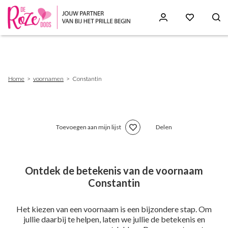
Skip
to
main
content
Breadcrumb
Home
voornamen
Constantin
Toevoegen aan mijn lijst
Delen
Ontdek de betekenis van de voornaam
Constantin
Het kiezen van een voornaam is een bijzondere stap. Om
jullie daarbij te helpen, laten we jullie de betekenis en