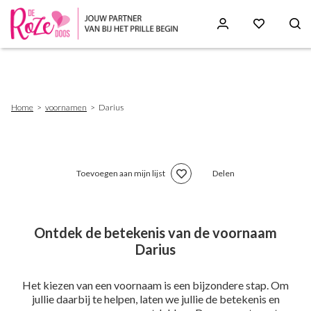
Skip
to
main
content
Breadcrumb
Home
voornamen
Darius
Toevoegen aan mijn lijst
Delen
Ontdek de betekenis van de voornaam
Darius
Het kiezen van een voornaam is een bijzondere stap. Om
jullie daarbij te helpen, laten we jullie de betekenis en