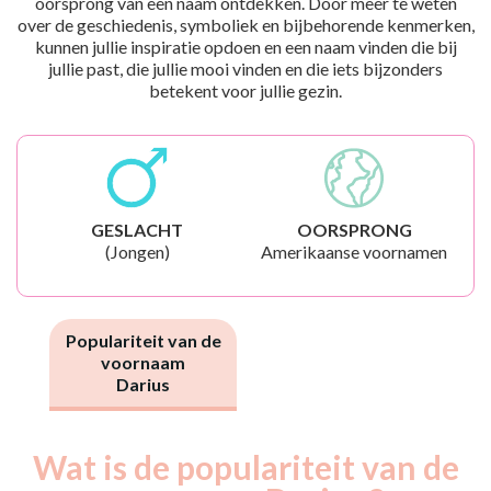
oorsprong van een naam ontdekken. Door meer te weten
over de geschiedenis, symboliek en bijbehorende kenmerken,
kunnen jullie inspiratie opdoen en een naam vinden die bij
jullie past, die jullie mooi vinden en die iets bijzonders
betekent voor jullie gezin.
GESLACHT
OORSPRONG
(Jongen)
Amerikaanse voornamen
Populariteit van de
voornaam
Darius
Wat is de populariteit van de
Nouveaux-
Année
nés