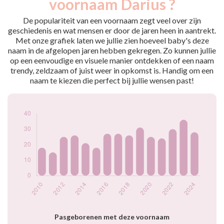
voornaam Darius ?
2009
15
2010
18
De populariteit van een voornaam zegt veel over zijn
2011
15
geschiedenis en wat mensen er door de jaren heen in aantrekt.
Met onze grafiek laten we jullie zien hoeveel baby's deze
2012
25
naam in de afgelopen jaren hebben gekregen. Zo kunnen jullie
2013
26
op een eenvoudige en visuele manier ontdekken of een naam
2014
21
trendy, zeldzaam of juist weer in opkomst is. Handig om een
2015
18
naam te kiezen die perfect bij jullie wensen past!
2016
27
2017
27
2018
26
2019
31
2020
25
2021
24
2022
30
2023
36
2024
28
Popularité du
prénom Darius par
année
Pasgeborenen met deze voornaam