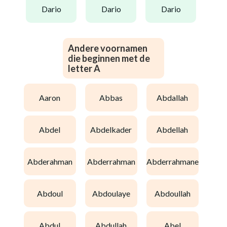
dario
dario
dario
Andere voornamen
die beginnen met de
letter A
aaron
abbas
abdallah
abdel
abdelkader
abdellah
abderahman
abderrahman
abderrahmane
abdoul
abdoulaye
abdoullah
abdul
abdullah
abel