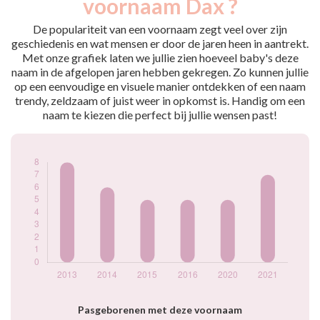
voornaam Dax ?
2013
8
2014
6
De populariteit van een voornaam zegt veel over zijn
2015
5
geschiedenis en wat mensen er door de jaren heen in aantrekt.
Met onze grafiek laten we jullie zien hoeveel baby's deze
2016
5
naam in de afgelopen jaren hebben gekregen. Zo kunnen jullie
2020
5
op een eenvoudige en visuele manier ontdekken of een naam
2021
7
trendy, zeldzaam of juist weer in opkomst is. Handig om een
Popularité du
naam te kiezen die perfect bij jullie wensen past!
prénom Dax par
année
Pasgeborenen met deze voornaam