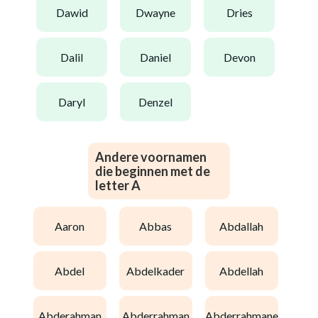
dawid
dwayne
dries
dalil
daniel
devon
daryl
denzel
Andere voornamen
die beginnen met de
letter A
aaron
abbas
abdallah
abdel
abdelkader
abdellah
abderahman
abderrahman
abderrahmane