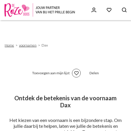
Skip
to
main
content
Breadcrumb
Home
voornamen
Dax
Toevoegen aan mijn lijst
Delen
Ontdek de betekenis van de voornaam
Dax
Het kiezen van een voornaam is een bijzondere stap. Om
jullie daarbij te helpen, laten we jullie de betekenis en