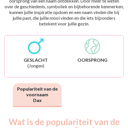
oorsprong van een naam ontdekken. Door meer te weten
over de geschiedenis, symboliek en bijbehorende kenmerken,
kunnen jullie inspiratie opdoen en een naam vinden die bij
jullie past, die jullie mooi vinden en die iets bijzonders
betekent voor jullie gezin.
GESLACHT
OORSPRONG
(Jongen)
Populariteit van de
voornaam
Dax
Wat is de populariteit van de
Nouveaux-
Année
nés