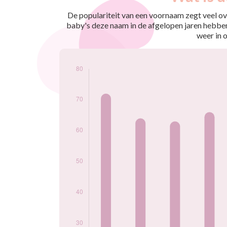
nés
2009
62
De populariteit van een voornaam zegt veel ove
2010
72
baby's deze naam in de afgelopen jaren hebben
2011
64
weer in 
2012
63
2013
66
2014
57
2015
65
2016
73
2017
78
2018
53
2019
72
2020
49
2021
62
2022
55
2023
60
2024
46
Popularité du
prénom Edouard
par année