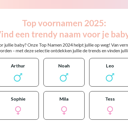
Top voornamen 2025:
ind een trendy naam voor je bab
or jullie baby? Onze Top Namen 2024 helpt jullie op weg! Van ver
rden – met deze selectie ontdekken jullie de trends en vinden jullie
arthur
noah
leo
sophie
mila
tess