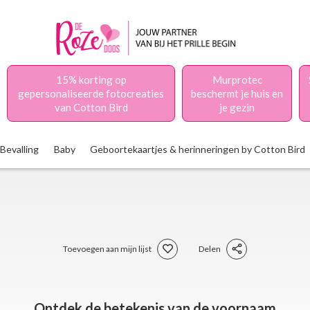
15% korting op
Murprotec
gepersonaliseerde fotocreaties
beschermt je huis en
van Cotton Bird
je gezin
Bevalling
Baby
Geboortekaartjes & herinneringen by Cotton Bird
Toevoegen aan mijn lijst
Delen
Ontdek de betekenis van de voornaam