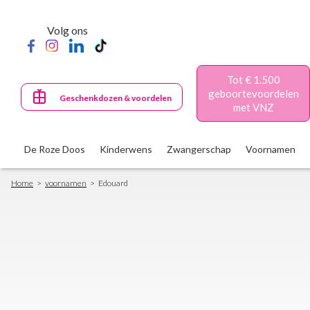
Skip
to
Volg ons
main
content
Tot € 1.500
geboortevoordelen
Geschenkdozen & voordelen
met VNZ
De Roze Doos
Kinderwens
Zwangerschap
Voornamen
Breadcrumb
Home
voornamen
Edouard