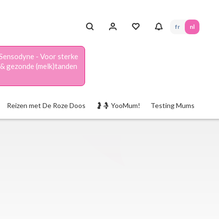
fr
nl
Sensodyne - Voor sterke
& gezonde (melk)tanden
Reizen met De Roze Doos
🤰🤱 YooMum!
Testing Mums