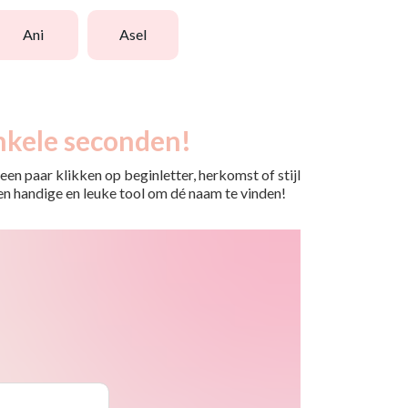
ani
asel
nkele seconden!
en paar klikken op beginletter, herkomst of stijl
 Een handige en leuke tool om dé naam te vinden!