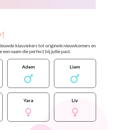
y!
nieuwde klassiekers tot originele nieuwkomers en
 een naam die perfect bij jullie past.
adam
liam
yara
liv