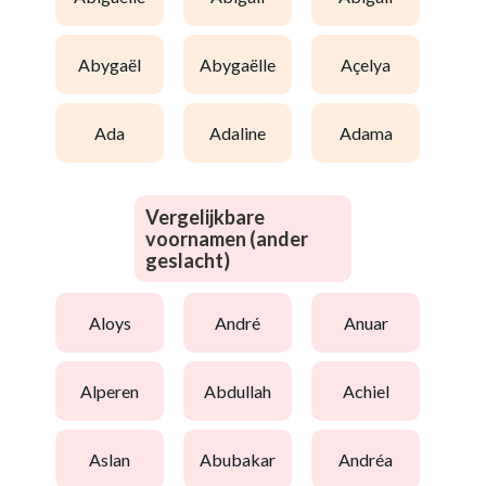
abygaël
abygaëlle
açelya
ada
adaline
adama
Vergelijkbare
voornamen (ander
geslacht)
aloys
andré
anuar
alperen
abdullah
achiel
aslan
abubakar
andréa