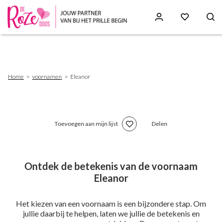
Skip
to
main
content
Breadcrumb
Home
voornamen
Eleanor
Toevoegen aan mijn lijst
Delen
Ontdek de betekenis van de voornaam
Eleanor
Het kiezen van een voornaam is een bijzondere stap. Om
jullie daarbij te helpen, laten we jullie de betekenis en