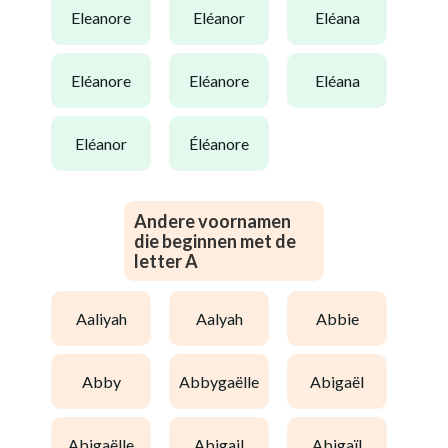
eleanore
eléanor
eléana
eléanore
eléanore
eléana
eléanor
éléanore
Andere voornamen
die beginnen met de
letter A
aaliyah
aalyah
abbie
abby
abbygaëlle
abigaël
abigaëlle
abigail
abigaïl