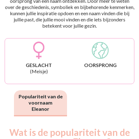
oorsprong van een naam ontdekken. Door meer te weten
over de geschiedenis, symboliek en bijbehorende kenmerken,
kunnen jullie inspiratie opdoen en een naam vinden die bij
jullie past, die jullie mooi vinden en die iets bijzonders
betekent voor jullie gezin.
GESLACHT
OORSPRONG
(Meisje)
Populariteit van de
voornaam
Eleanor
Wat is de populariteit van de
Nouveaux-
Année
nés