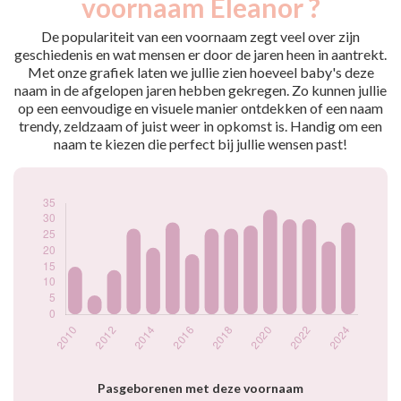
voornaam Eleanor ?
2009
15
2010
15
De populariteit van een voornaam zegt veel over zijn
2011
6
geschiedenis en wat mensen er door de jaren heen in aantrekt.
Met onze grafiek laten we jullie zien hoeveel baby's deze
2012
14
naam in de afgelopen jaren hebben gekregen. Zo kunnen jullie
2013
27
op een eenvoudige en visuele manier ontdekken of een naam
2014
21
trendy, zeldzaam of juist weer in opkomst is. Handig om een
2015
29
naam te kiezen die perfect bij jullie wensen past!
2016
19
2017
27
2018
27
2019
28
2020
33
2021
30
2022
30
2023
23
2024
29
Popularité du
prénom Eleanor
par année
Pasgeborenen met deze voornaam