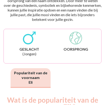
oorsprong van een naam ontdekken. Door meer te weten
over de geschiedenis, symboliek en bijbehorende kenmerken,
kunnen jullie inspiratie opdoen en een naam vinden die bij
jullie past, die jullie mooi vinden en die iets bijzonders
betekent voor jullie gezin.
GESLACHT
OORSPRONG
(Jongen)
Populariteit van de
voornaam
Eli
Wat is de populariteit van de
Nouveaux-
Année
nés