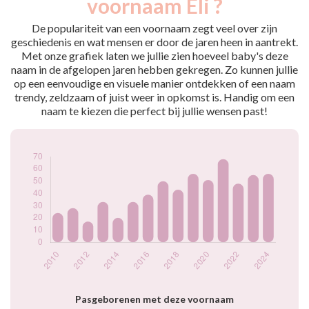
voornaam Eli ?
2009
23
2010
24
De populariteit van een voornaam zegt veel over zijn
2011
28
geschiedenis en wat mensen er door de jaren heen in aantrekt.
Met onze grafiek laten we jullie zien hoeveel baby's deze
2012
17
naam in de afgelopen jaren hebben gekregen. Zo kunnen jullie
2013
33
op een eenvoudige en visuele manier ontdekken of een naam
2014
20
trendy, zeldzaam of juist weer in opkomst is. Handig om een
2015
33
naam te kiezen die perfect bij jullie wensen past!
2016
39
2017
50
2018
43
2019
56
2020
51
2021
68
2022
48
2023
55
2024
56
Popularité du
prénom Eli par
année
Pasgeborenen met deze voornaam