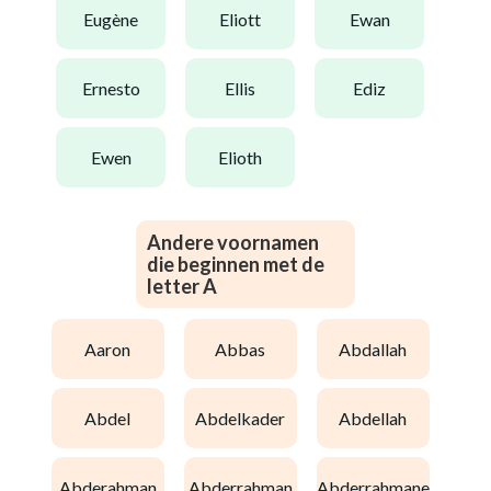
eugène
eliott
ewan
ernesto
ellis
ediz
ewen
elioth
Andere voornamen
die beginnen met de
letter A
aaron
abbas
abdallah
abdel
abdelkader
abdellah
abderahman
abderrahman
abderrahmane