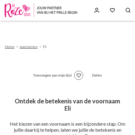
Skip
to
main
content
Breadcrumb
Home
voornamen
Eli
Toevoegen aan mijn lijst
Delen
Ontdek de betekenis van de voornaam
Eli
Het kiezen van een voornaam is een bijzondere stap. Om
jullie daarbij te helpen, laten we jullie de betekenis en