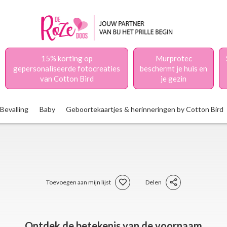
15% korting op
Murprotec
gepersonaliseerde fotocreaties
beschermt je huis en
van Cotton Bird
je gezin
Bevalling
Baby
Geboortekaartjes & herinneringen by Cotton Bird
Toevoegen aan mijn lijst
Delen
Ontdek de betekenis van de voornaam