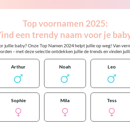
Top voornamen 2025:
ind een trendy naam voor je bab
or jullie baby? Onze Top Namen 2024 helpt jullie op weg! Van ver
rden – met deze selectie ontdekken jullie de trends en vinden jullie
arthur
noah
leo
sophie
mila
tess