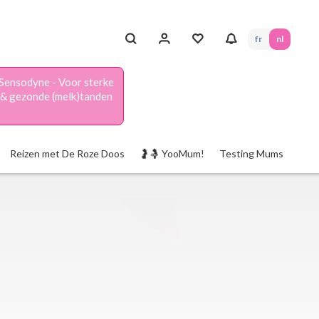
fr
nl
Sensodyne - Voor sterke
& gezonde (melk)tanden
Reizen met De Roze Doos
🤰🤱 YooMum!
Testing Mums