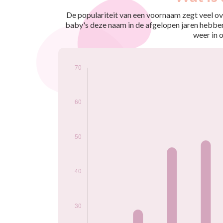
nés
2009
25
De populariteit van een voornaam zegt veel ove
2010
19
baby's deze naam in de afgelopen jaren hebben
2011
29
weer in 
2012
47
2013
49
2014
67
2015
52
2016
49
2017
52
2018
59
2019
43
2020
53
2021
55
2022
37
2023
66
2024
59
Popularité du
prénom Eliana par
année