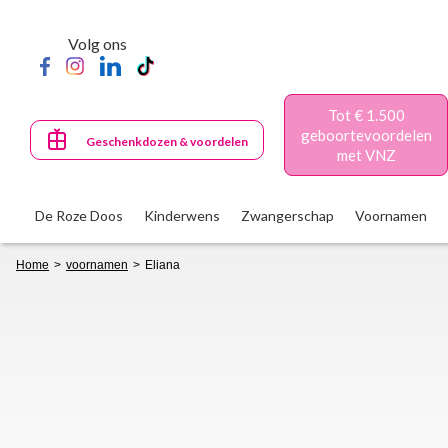
Skip
to
Volg ons
main
content
Tot € 1.500
geboortevoordelen
Geschenkdozen & voordelen
met VNZ
De Roze Doos
Kinderwens
Zwangerschap
Voornamen
Breadcrumb
Home
voornamen
Eliana