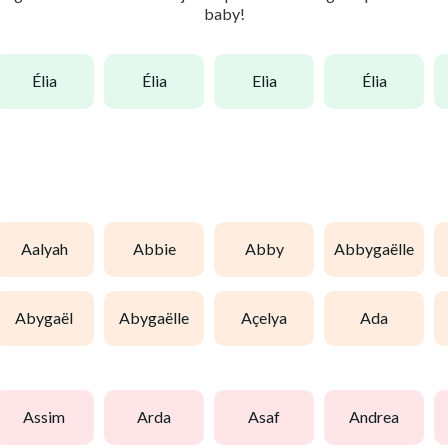
baby!
élia
élia
elia
élia
aalyah
abbie
abby
abbygaëlle
abygaël
abygaëlle
açelya
ada
assim
arda
asaf
andrea