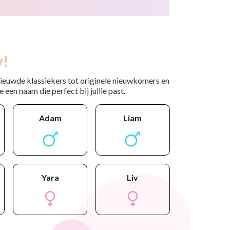
y!
nieuwde klassiekers tot originele nieuwkomers en
 een naam die perfect bij jullie past.
adam
liam
yara
liv