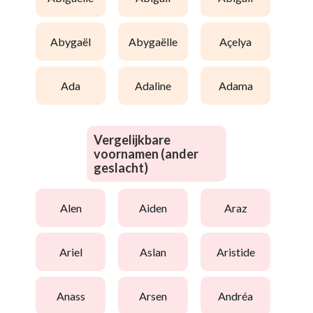
abygaël
abygaëlle
açelya
ada
adaline
adama
Vergelijkbare
voornamen (ander
geslacht)
alen
aiden
araz
ariel
aslan
aristide
anass
arsen
andréa