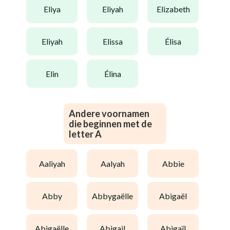
eliya
eliyah
elizabeth
eliyah
elissa
élisa
elin
élina
Andere voornamen
die beginnen met de
letter A
aaliyah
aalyah
abbie
abby
abbygaëlle
abigaël
abigaëlle
abigail
abigaïl