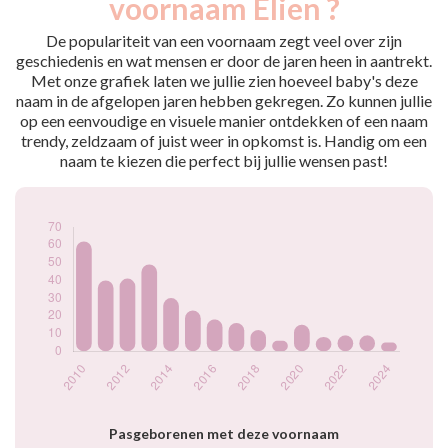
voornaam Elien ?
2009
62
2010
62
De populariteit van een voornaam zegt veel over zijn
2011
40
geschiedenis en wat mensen er door de jaren heen in aantrekt.
Met onze grafiek laten we jullie zien hoeveel baby's deze
2012
41
naam in de afgelopen jaren hebben gekregen. Zo kunnen jullie
2013
49
op een eenvoudige en visuele manier ontdekken of een naam
2014
30
trendy, zeldzaam of juist weer in opkomst is. Handig om een
2015
23
naam te kiezen die perfect bij jullie wensen past!
2016
18
2017
16
2018
12
2019
6
2020
15
2021
8
2022
9
2023
9
2024
5
Popularité du
prénom Elien par
année
Pasgeborenen met deze voornaam