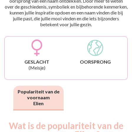
oorsprong van een naam ontdekken. Door meer te weten
over de geschiedenis, symboliek en bijbehorende kenmerken,
kunnen jullie inspiratie opdoen en een naam vinden die bij
jullie past, die jullie mooi vinden en die iets bijzonders
betekent voor jullie gezin.
GESLACHT
OORSPRONG
(Meisje)
Populariteit van de
voornaam
Elien
Wat is de populariteit van de
Nouveaux-
Année
nés