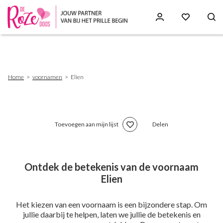
Skip
to
main
content
Breadcrumb
Home
voornamen
Elien
Toevoegen aan mijn lijst
Delen
Ontdek de betekenis van de voornaam
Elien
Het kiezen van een voornaam is een bijzondere stap. Om
jullie daarbij te helpen, laten we jullie de betekenis en