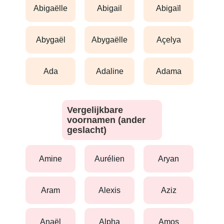
abigaëlle
abigail
abigaïl
abygaël
abygaëlle
açelya
ada
adaline
adama
Vergelijkbare
voornamen (ander
geslacht)
amine
aurélien
aryan
aram
alexis
aziz
anaël
alpha
amos