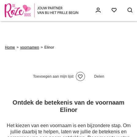
Skip
to
main
content
Breadcrumb
Home
voornamen
Elinor
Toevoegen aan mijn lijst
Delen
Ontdek de betekenis van de voornaam
Elinor
Het kiezen van een voornaam is een bijzondere stap. Om
jullie daarbij te helpen, laten we jullie de betekenis en