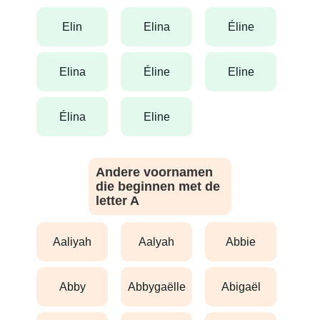
elin
elina
éline
elina
éline
eline
élina
eline
Andere voornamen
die beginnen met de
letter A
aaliyah
aalyah
abbie
abby
abbygaëlle
abigaël