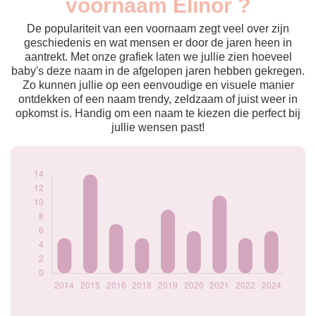
voornaam Elinor ?
2014
5
2015
14
De populariteit van een voornaam zegt veel over zijn
2016
7
geschiedenis en wat mensen er door de jaren heen in
aantrekt. Met onze grafiek laten we jullie zien hoeveel
2018
5
baby's deze naam in de afgelopen jaren hebben gekregen.
2019
9
Zo kunnen jullie op een eenvoudige en visuele manier
2020
6
ontdekken of een naam trendy, zeldzaam of juist weer in
2021
11
opkomst is. Handig om een naam te kiezen die perfect bij
2022
5
jullie wensen past!
2024
6
Popularité du
prénom Elinor par
année