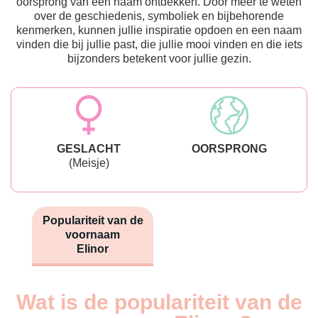
oorsprong van een naam ontdekken. Door meer te weten
over de geschiedenis, symboliek en bijbehorende
kenmerken, kunnen jullie inspiratie opdoen en een naam
vinden die bij jullie past, die jullie mooi vinden en die iets
bijzonders betekent voor jullie gezin.
GESLACHT
OORSPRONG
(Meisje)
Populariteit van de
voornaam
Elinor
Wat is de populariteit van de
Nouveaux-
Année
nés