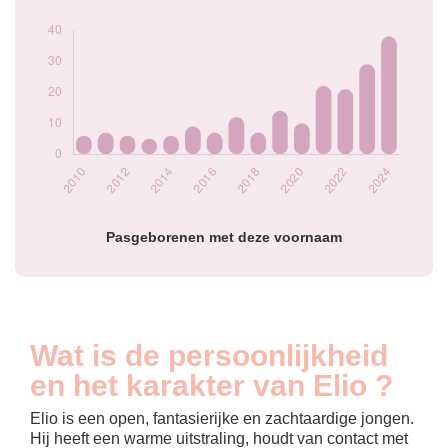
2020
10
2021
22
2022
21
2023
29
2024
38
Popularité du
prénom Elio par
année
Pasgeborenen met deze voornaam
Wat is de persoonlijkheid
en het karakter van Elio ?
Elio is een open, fantasierijke en zachtaardige jongen.
Hij heeft een warme uitstraling, houdt van contact met