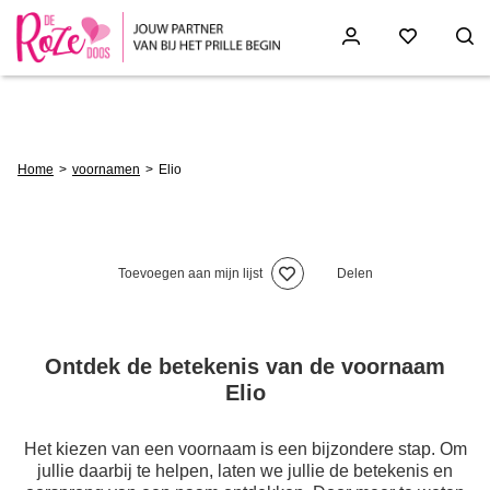
Skip
to
main
content
Breadcrumb
Home
voornamen
Elio
Toevoegen aan mijn lijst
Delen
Ontdek de betekenis van de voornaam
Elio
Het kiezen van een voornaam is een bijzondere stap. Om
jullie daarbij te helpen, laten we jullie de betekenis en