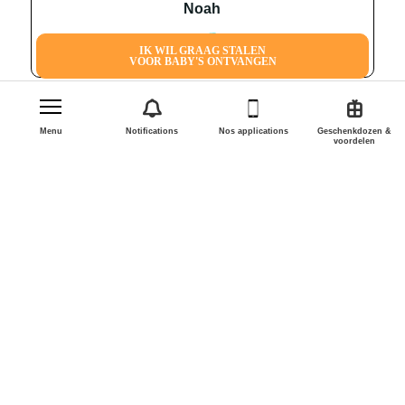
noah
IK WIL GRAAG STALEN
VOOR BABY'S ONTVANGEN
Menu
Notifications
Nos applications
Geschenkdozen &
voordelen
Toevoegen aan mijn lijst
Delen