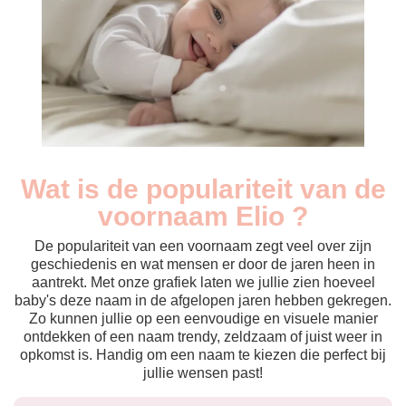
Wat is de populariteit van de
Nouveaux-
Année
nés
voornaam Elio ?
2010
6
2011
7
De populariteit van een voornaam zegt veel over zijn
2012
6
geschiedenis en wat mensen er door de jaren heen in
aantrekt. Met onze grafiek laten we jullie zien hoeveel
2013
5
baby's deze naam in de afgelopen jaren hebben gekregen.
2014
6
Zo kunnen jullie op een eenvoudige en visuele manier
2015
9
ontdekken of een naam trendy, zeldzaam of juist weer in
2016
7
opkomst is. Handig om een naam te kiezen die perfect bij
2017
12
jullie wensen past!
2018
7
2019
14