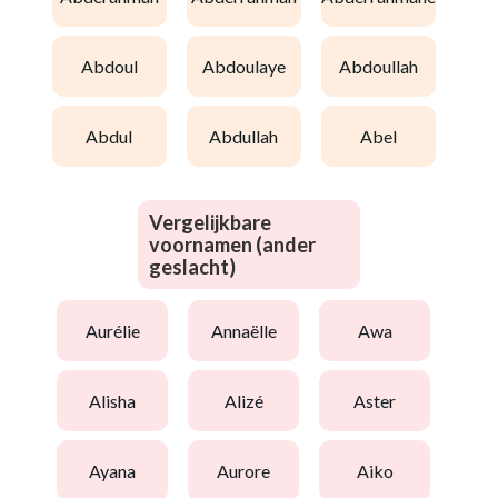
abdoul
abdoulaye
abdoullah
abdul
abdullah
abel
Vergelijkbare
voornamen (ander
geslacht)
aurélie
annaëlle
awa
alisha
alizé
aster
ayana
aurore
aiko