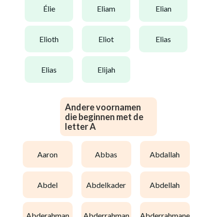
élie
eliam
elian
elioth
eliot
elias
elias
elijah
Andere voornamen
die beginnen met de
letter A
aaron
abbas
abdallah
abdel
abdelkader
abdellah
abderahman
abderrahman
abderrahmane