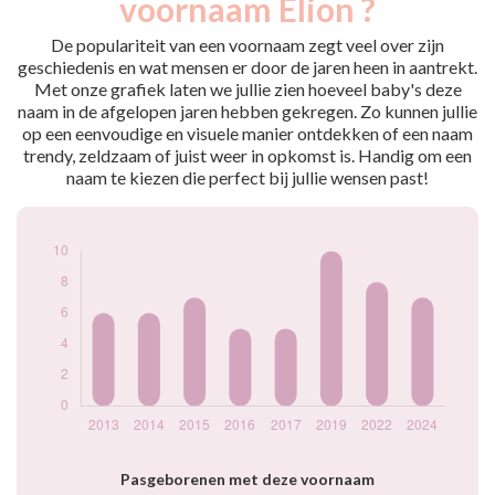
voornaam Elion ?
2013
6
2014
6
De populariteit van een voornaam zegt veel over zijn
2015
7
geschiedenis en wat mensen er door de jaren heen in aantrekt.
Met onze grafiek laten we jullie zien hoeveel baby's deze
2016
5
naam in de afgelopen jaren hebben gekregen. Zo kunnen jullie
2017
5
op een eenvoudige en visuele manier ontdekken of een naam
2019
10
trendy, zeldzaam of juist weer in opkomst is. Handig om een
2022
8
naam te kiezen die perfect bij jullie wensen past!
2024
7
Popularité du
prénom Elion par
année
Pasgeborenen met deze voornaam