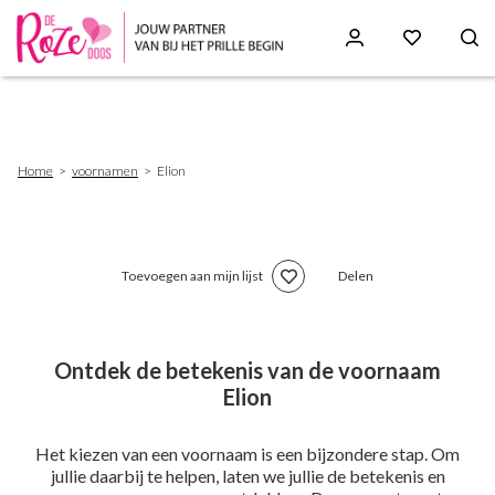
Skip
to
main
content
Breadcrumb
Home
voornamen
Elion
Toevoegen aan mijn lijst
Delen
Ontdek de betekenis van de voornaam
Elion
Het kiezen van een voornaam is een bijzondere stap. Om
jullie daarbij te helpen, laten we jullie de betekenis en