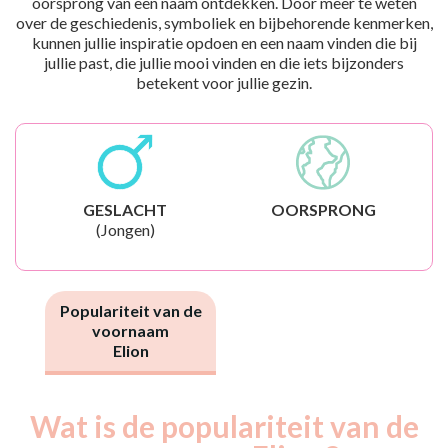
oorsprong van een naam ontdekken. Door meer te weten
over de geschiedenis, symboliek en bijbehorende kenmerken,
kunnen jullie inspiratie opdoen en een naam vinden die bij
jullie past, die jullie mooi vinden en die iets bijzonders
betekent voor jullie gezin.
GESLACHT
OORSPRONG
(Jongen)
Populariteit van de
voornaam
Elion
Wat is de populariteit van de
Nouveaux-
Année
nés