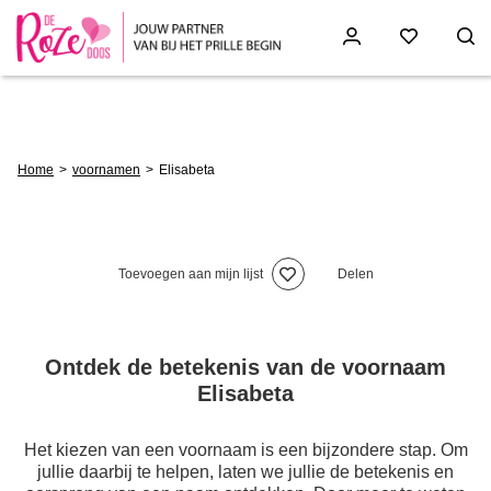
Skip
to
main
content
Breadcrumb
Home
voornamen
Elisabeta
Toevoegen aan mijn lijst
Delen
Ontdek de betekenis van de voornaam
Elisabeta
Het kiezen van een voornaam is een bijzondere stap. Om
jullie daarbij te helpen, laten we jullie de betekenis en