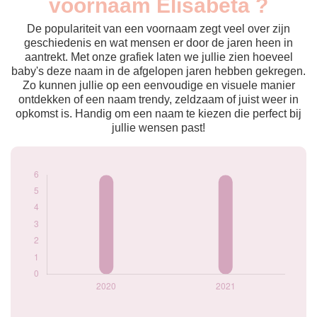
voornaam Elisabeta ?
2020
6
2021
6
De populariteit van een voornaam zegt veel over zijn
geschiedenis en wat mensen er door de jaren heen in
Popularité du
aantrekt. Met onze grafiek laten we jullie zien hoeveel
prénom Elisabeta
baby's deze naam in de afgelopen jaren hebben gekregen.
par année
Zo kunnen jullie op een eenvoudige en visuele manier
ontdekken of een naam trendy, zeldzaam of juist weer in
opkomst is. Handig om een naam te kiezen die perfect bij
jullie wensen past!