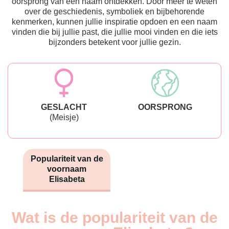
oorsprong van een naam ontdekken. Door meer te weten
over de geschiedenis, symboliek en bijbehorende
kenmerken, kunnen jullie inspiratie opdoen en een naam
vinden die bij jullie past, die jullie mooi vinden en die iets
bijzonders betekent voor jullie gezin.
GESLACHT
OORSPRONG
(Meisje)
Populariteit van de
voornaam
Elisabeta
Wat is de populariteit van de
Nouveaux-
Année
nés