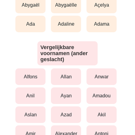
abygaël
abygaëlle
açelya
ada
adaline
adama
Vergelijkbare
voornamen (ander
geslacht)
alfons
allan
anwar
anil
ayan
amadou
aslan
azad
akil
amir
alexander
antoni