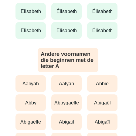
elisabeth
élisabeth
élisabeth
elisabeth
elisabeth
élisabeth
Andere voornamen
die beginnen met de
letter A
aaliyah
aalyah
abbie
abby
abbygaëlle
abigaël
abigaëlle
abigail
abigaïl