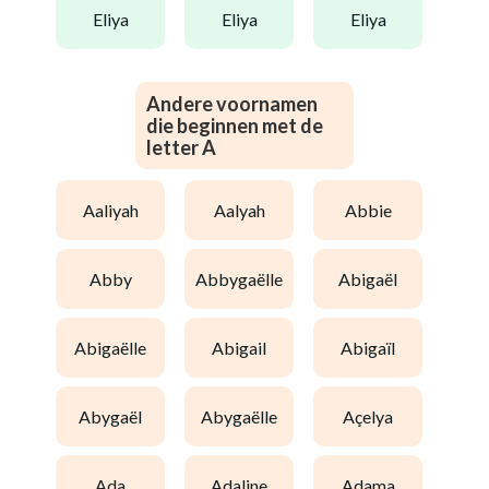
eliya
eliya
eliya
Andere voornamen
die beginnen met de
letter A
aaliyah
aalyah
abbie
abby
abbygaëlle
abigaël
abigaëlle
abigail
abigaïl
abygaël
abygaëlle
açelya
ada
adaline
adama