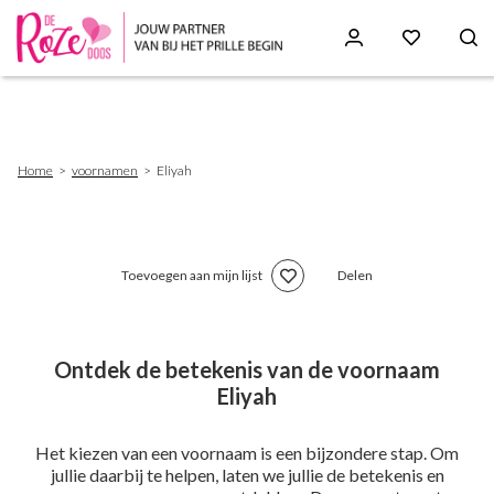
Skip
to
main
content
Breadcrumb
Home
voornamen
Eliyah
Toevoegen aan mijn lijst
Delen
Ontdek de betekenis van de voornaam
Eliyah
Het kiezen van een voornaam is een bijzondere stap. Om
jullie daarbij te helpen, laten we jullie de betekenis en