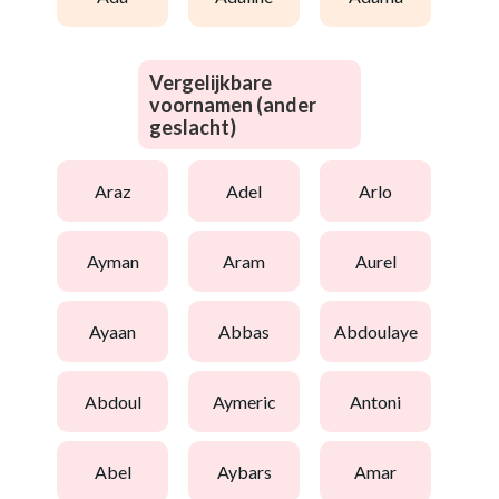
Vergelijkbare
voornamen (ander
geslacht)
araz
adel
arlo
ayman
aram
aurel
ayaan
abbas
abdoulaye
abdoul
aymeric
antoni
abel
aybars
amar