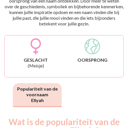
oorsprong van een naam ontdekken. Door meer te weten
over de geschiedenis, symboliek en bijbehorende kenmerken,
kunnen jullie inspiratie opdoen en een naam vinden die bij
jullie past, die jullie mooi vinden en die iets bijzonders
betekent voor jullie gezin.
GESLACHT
OORSPRONG
(Meisje)
Populariteit van de
voornaam
Eliyah
Wat is de populariteit van de
Nouveaux-
Année
nés