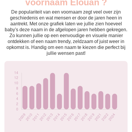
voornaam Elouan ?
2009
9
2010
9
De populariteit van een voornaam zegt veel over zijn
2011
10
geschiedenis en wat mensen er door de jaren heen in
aantrekt. Met onze grafiek laten we jullie zien hoeveel
2012
12
baby's deze naam in de afgelopen jaren hebben gekregen.
2013
14
Zo kunnen jullie op een eenvoudige en visuele manier
2014
6
ontdekken of een naam trendy, zeldzaam of juist weer in
2015
14
opkomst is. Handig om een naam te kiezen die perfect bij
2016
8
jullie wensen past!
2017
9
2018
7
2019
6
2021
7
2022
6
2024
6
Popularité du
prénom Elouan par
année