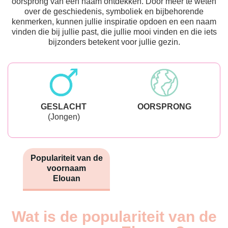
oorsprong van een naam ontdekken. Door meer te weten
over de geschiedenis, symboliek en bijbehorende
kenmerken, kunnen jullie inspiratie opdoen en een naam
vinden die bij jullie past, die jullie mooi vinden en die iets
bijzonders betekent voor jullie gezin.
GESLACHT
OORSPRONG
(Jongen)
Populariteit van de
voornaam
Elouan
Wat is de populariteit van de
Nouveaux-
Année
nés