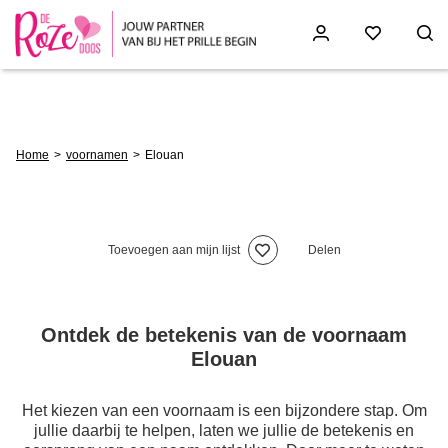
Skip
to
main
content
Breadcrumb
Home
voornamen
Elouan
Toevoegen aan mijn lijst
Delen
Ontdek de betekenis van de voornaam
Elouan
Het kiezen van een voornaam is een bijzondere stap. Om
jullie daarbij te helpen, laten we jullie de betekenis en