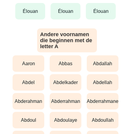
élouan
élouan
élouan
Andere voornamen
die beginnen met de
letter A
aaron
abbas
abdallah
abdel
abdelkader
abdellah
abderahman
abderrahman
abderrahmane
abdoul
abdoulaye
abdoullah