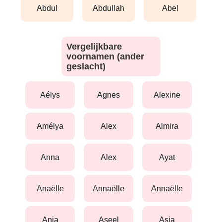
abdul
abdullah
abel
Vergelijkbare
voornamen (ander
geslacht)
aélys
agnes
alexine
amélya
alex
almira
anna
alex
ayat
anaëlle
annaëlle
annaëlle
ania
aseel
asia