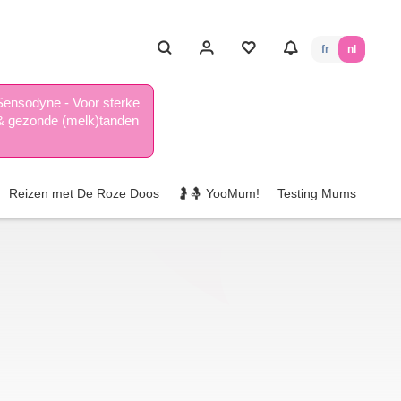
fr
nl
Sensodyne - Voor sterke
& gezonde (melk)tanden
Reizen met De Roze Doos
🤰🤱 YooMum!
Testing Mums