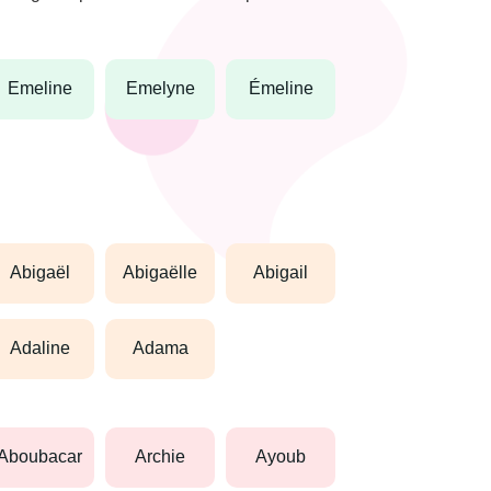
emeline
emelyne
émeline
abigaël
abigaëlle
abigail
adaline
adama
aboubacar
archie
ayoub