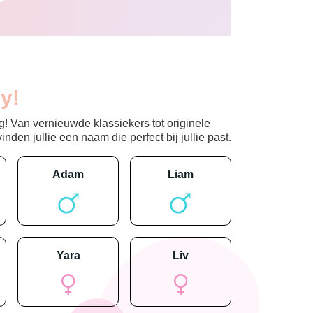
y!
! Van vernieuwde klassiekers tot originele
den jullie een naam die perfect bij jullie past.
adam
liam
yara
liv