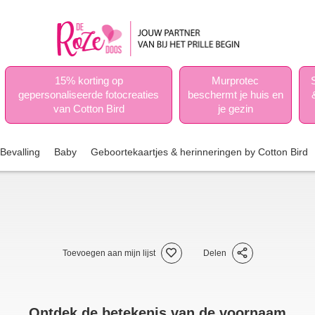
15% korting op
Murprotec
gepersonaliseerde fotocreaties
beschermt je huis en
van Cotton Bird
je gezin
Bevalling
Baby
Geboortekaartjes & herinneringen by Cotton Bird
Toevoegen aan mijn lijst
Delen
Ontdek de betekenis van de voornaam