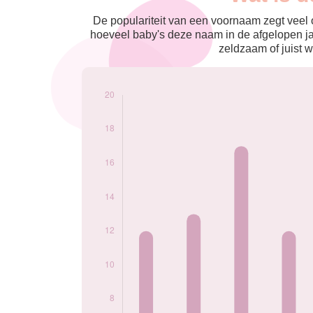
nés
2009
12
De populariteit van een voornaam zegt veel o
2010
13
hoeveel baby's deze naam in de afgelopen j
2011
17
zeldzaam of juist w
2012
12
2013
16
2014
19
2015
10
2016
14
2017
14
2018
18
2019
10
2020
9
2021
7
2022
9
2024
6
Popularité du
prénom Emelie par
année