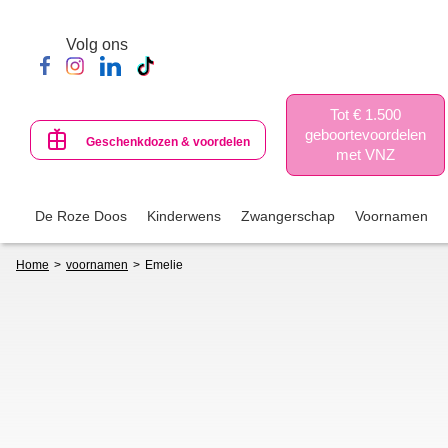
Skip
to
Volg ons
main
content
Tot € 1.500
geboortevoordelen
Geschenkdozen & voordelen
met VNZ
De Roze Doos
Kinderwens
Zwangerschap
Voornamen
Breadcrumb
Home
voornamen
Emelie