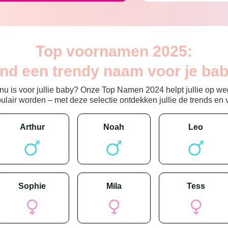
Top voornamen 2025:
ind een trendy naam voor je bab
 is voor jullie baby? Onze Top Namen 2024 helpt jullie op weg
ir worden – met deze selectie ontdekken jullie de trends en vin
arthur
noah
leo
sophie
mila
tess