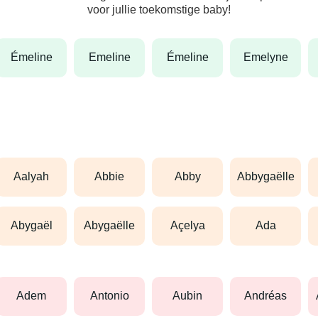
voor jullie toekomstige baby!
émeline
emeline
émeline
emelyne
aalyah
abbie
abby
abbygaëlle
abygaël
abygaëlle
açelya
ada
adem
antonio
aubin
andréas