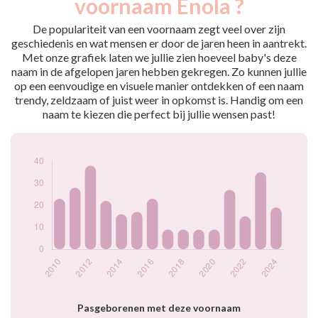
voornaam Enola ?
2009
33
2010
23
De populariteit van een voornaam zegt veel over zijn
2011
28
geschiedenis en wat mensen er door de jaren heen in aantrekt.
Met onze grafiek laten we jullie zien hoeveel baby's deze
2012
38
naam in de afgelopen jaren hebben gekregen. Zo kunnen jullie
2013
22
op een eenvoudige en visuele manier ontdekken of een naam
2014
16
trendy, zeldzaam of juist weer in opkomst is. Handig om een
2015
17
naam te kiezen die perfect bij jullie wensen past!
2016
23
2017
9
2018
9
2019
9
2020
9
2021
27
2022
15
2023
35
2024
19
Popularité du
prénom Enola par
année
Pasgeborenen met deze voornaam