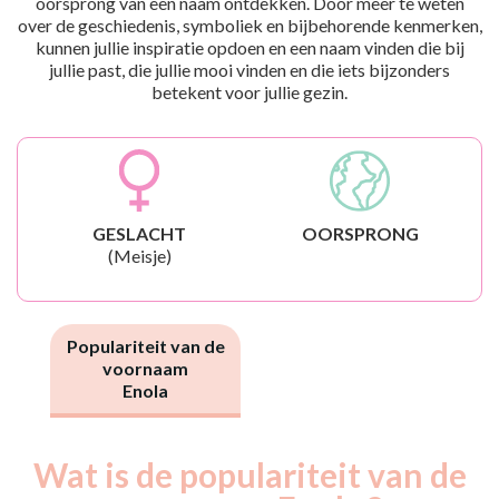
oorsprong van een naam ontdekken. Door meer te weten
over de geschiedenis, symboliek en bijbehorende kenmerken,
kunnen jullie inspiratie opdoen en een naam vinden die bij
jullie past, die jullie mooi vinden en die iets bijzonders
betekent voor jullie gezin.
GESLACHT
OORSPRONG
(Meisje)
Populariteit van de
voornaam
Enola
Wat is de populariteit van de
Nouveaux-
Année
nés