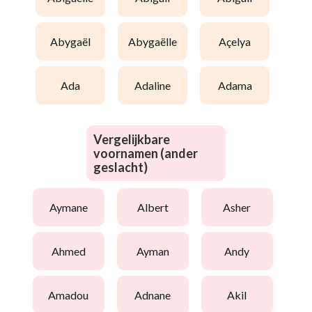
abygaël
abygaëlle
açelya
ada
adaline
adama
Vergelijkbare
voornamen (ander
geslacht)
aymane
albert
asher
ahmed
ayman
andy
amadou
adnane
akil