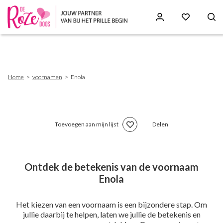
Skip
to
main
content
Breadcrumb
Home
voornamen
Enola
Toevoegen aan mijn lijst
Delen
Ontdek de betekenis van de voornaam
Enola
Het kiezen van een voornaam is een bijzondere stap. Om
jullie daarbij te helpen, laten we jullie de betekenis en