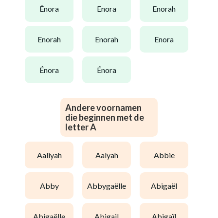
énora
enora
enorah
enorah
enorah
enora
énora
énora
Andere voornamen
die beginnen met de
letter A
aaliyah
aalyah
abbie
abby
abbygaëlle
abigaël
abigaëlle
abigail
abigaïl