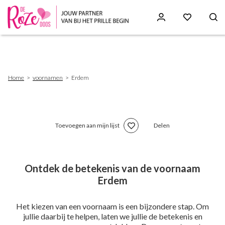
Skip
to
main
content
Breadcrumb
Home
voornamen
Erdem
Toevoegen aan mijn lijst
Delen
Ontdek de betekenis van de voornaam
Erdem
Het kiezen van een voornaam is een bijzondere stap. Om
jullie daarbij te helpen, laten we jullie de betekenis en