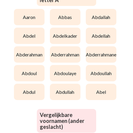
letter A
aaron
abbas
abdallah
abdel
abdelkader
abdellah
abderahman
abderrahman
abderrahmane
abdoul
abdoulaye
abdoullah
abdul
abdullah
abel
Vergelijkbare
voornamen (ander
geslacht)