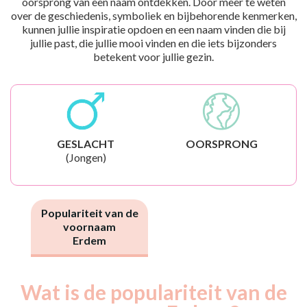
oorsprong van een naam ontdekken. Door meer te weten
over de geschiedenis, symboliek en bijbehorende kenmerken,
kunnen jullie inspiratie opdoen en een naam vinden die bij
jullie past, die jullie mooi vinden en die iets bijzonders
betekent voor jullie gezin.
GESLACHT
OORSPRONG
(Jongen)
Populariteit van de
voornaam
Erdem
Wat is de populariteit van de
Nouveaux-
Année
nés