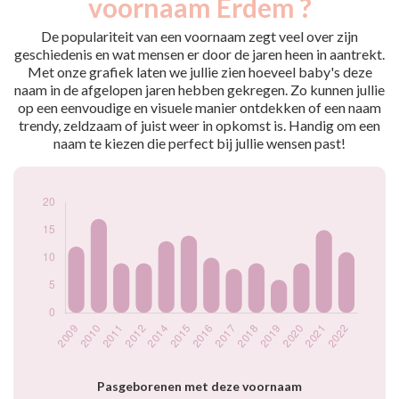
voornaam Erdem ?
2009
12
2010
17
De populariteit van een voornaam zegt veel over zijn
2011
9
geschiedenis en wat mensen er door de jaren heen in aantrekt.
Met onze grafiek laten we jullie zien hoeveel baby's deze
2012
9
naam in de afgelopen jaren hebben gekregen. Zo kunnen jullie
2014
13
op een eenvoudige en visuele manier ontdekken of een naam
2015
14
trendy, zeldzaam of juist weer in opkomst is. Handig om een
2016
10
naam te kiezen die perfect bij jullie wensen past!
2017
8
2018
9
2019
6
2020
9
2021
15
2022
11
Popularité du
prénom Erdem par
année
Pasgeborenen met deze voornaam