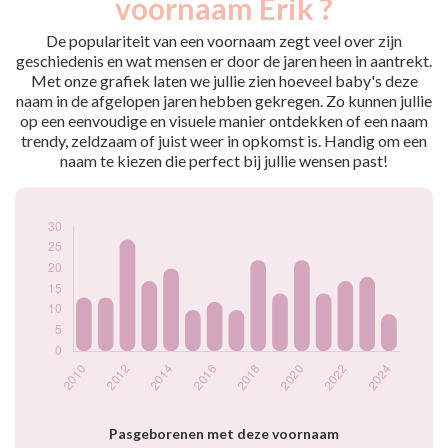
voornaam Erik ?
2009
11
2010
13
De populariteit van een voornaam zegt veel over zijn
2011
13
geschiedenis en wat mensen er door de jaren heen in aantrekt.
Met onze grafiek laten we jullie zien hoeveel baby's deze
2012
27
naam in de afgelopen jaren hebben gekregen. Zo kunnen jullie
2013
17
op een eenvoudige en visuele manier ontdekken of een naam
2014
20
trendy, zeldzaam of juist weer in opkomst is. Handig om een
2015
10
naam te kiezen die perfect bij jullie wensen past!
2016
12
2017
10
2018
22
2019
14
2020
22
2021
14
2022
17
2023
18
2024
9
Popularité du
prénom Erik par
année
Pasgeborenen met deze voornaam