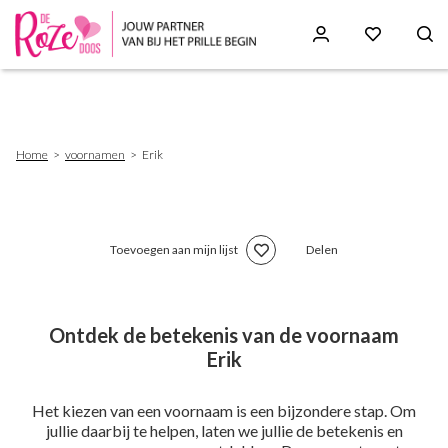
Skip
to
main
content
Breadcrumb
Home
voornamen
Erik
Toevoegen aan mijn lijst
Delen
Ontdek de betekenis van de voornaam
Erik
Het kiezen van een voornaam is een bijzondere stap. Om
jullie daarbij te helpen, laten we jullie de betekenis en