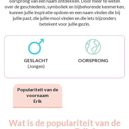
oorsprong van een naam ontdekken. Door meer te weten
over de geschiedenis, symboliek en bijbehorende kenmerken,
kunnen jullie inspiratie opdoen en een naam vinden die bij
jullie past, die jullie mooi vinden en die iets bijzonders
betekent voor jullie gezin.
GESLACHT
OORSPRONG
(Jongen)
Populariteit van de
voornaam
Erik
Wat is de populariteit van de
Nouveaux-
Année
nés