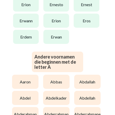
erion
ernesto
ernest
erwann
erion
eros
erdem
erwan
Andere voornamen
die beginnen met de
letter A
aaron
abbas
abdallah
abdel
abdelkader
abdellah
abderahman
abderrahman
abderrahmane