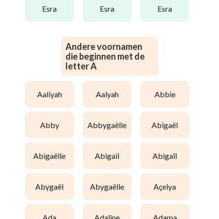
esra
esra
esra
Andere voornamen
die beginnen met de
letter A
aaliyah
aalyah
abbie
abby
abbygaëlle
abigaël
abigaëlle
abigail
abigaïl
abygaël
abygaëlle
açelya
ada
adaline
adama