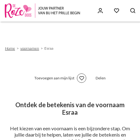
Skip
to
main
content
Breadcrumb
Home
voornamen
Esraa
Toevoegen aan mijn lijst
Delen
Ontdek de betekenis van de voornaam
Esraa
Het kiezen van een voornaam is een bijzondere stap. Om
jullie daarbij te helpen, laten we jullie de betekenis en