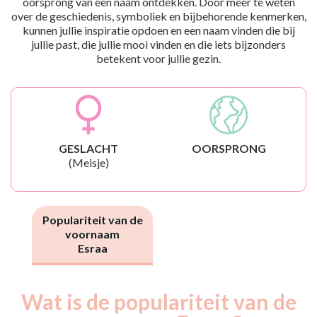
oorsprong van een naam ontdekken. Door meer te weten
over de geschiedenis, symboliek en bijbehorende kenmerken,
kunnen jullie inspiratie opdoen en een naam vinden die bij
jullie past, die jullie mooi vinden en die iets bijzonders
betekent voor jullie gezin.
GESLACHT
OORSPRONG
(Meisje)
Populariteit van de
voornaam
Esraa
Wat is de populariteit van de
Nouveaux-
Année
nés