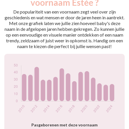
voornaam Estée ?
2009
37
2010
38
De populariteit van een voornaam zegt veel over zijn
2011
37
geschiedenis en wat mensen er door de jaren heen in aantrekt.
Met onze grafiek laten we jullie zien hoeveel baby's deze
2012
48
naam in de afgelopen jaren hebben gekregen. Zo kunnen jullie
2013
30
op een eenvoudige en visuele manier ontdekken of een naam
2014
30
trendy, zeldzaam of juist weer in opkomst is. Handig om een
2015
34
naam te kiezen die perfect bij jullie wensen past!
2016
46
2017
39
2018
28
2019
41
2020
42
2021
33
2022
25
2023
23
2024
24
Popularité du
prénom Estée par
année
Pasgeborenen met deze voornaam