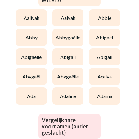
letter A
aaliyah
aalyah
abbie
abby
abbygaëlle
abigaël
abigaëlle
abigail
abigaïl
abygaël
abygaëlle
açelya
ada
adaline
adama
Vergelijkbare
voornamen (ander
geslacht)