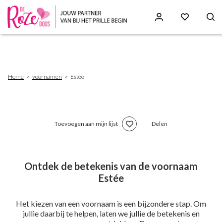
Skip
to
main
content
Breadcrumb
Home
voornamen
Estée
Toevoegen aan mijn lijst
Delen
Ontdek de betekenis van de voornaam
Estée
Het kiezen van een voornaam is een bijzondere stap. Om
jullie daarbij te helpen, laten we jullie de betekenis en