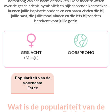
oorsprong van een naam ontdekken. Door meer te weten
over de geschiedenis, symboliek en bijbehorende kenmerken,
kunnen jullie inspiratie opdoen en een naam vinden die bij
jullie past, die jullie mooi vinden en die iets bijzonders
betekent voor jullie gezin.
GESLACHT
OORSPRONG
(Meisje)
Populariteit van de
voornaam
Estée
Wat is de populariteit van de
Nouveaux-
Année
nés