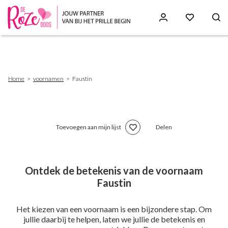
Skip
to
main
content
Breadcrumb
Home
voornamen
Faustin
Toevoegen aan mijn lijst
Delen
Ontdek de betekenis van de voornaam
Faustin
Het kiezen van een voornaam is een bijzondere stap. Om
jullie daarbij te helpen, laten we jullie de betekenis en