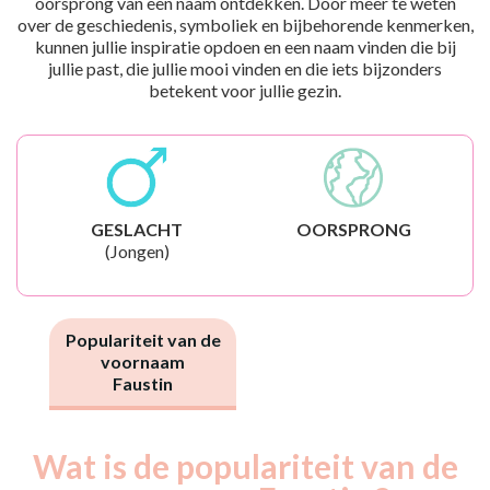
oorsprong van een naam ontdekken. Door meer te weten
over de geschiedenis, symboliek en bijbehorende kenmerken,
kunnen jullie inspiratie opdoen en een naam vinden die bij
jullie past, die jullie mooi vinden en die iets bijzonders
betekent voor jullie gezin.
GESLACHT
OORSPRONG
(Jongen)
Populariteit van de
voornaam
Faustin
Wat is de populariteit van de
Nouveaux-
Année
nés