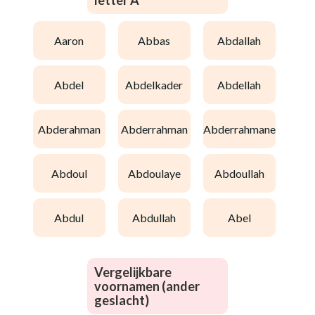
letter A
aaron
abbas
abdallah
abdel
abdelkader
abdellah
abderahman
abderrahman
abderrahmane
abdoul
abdoulaye
abdoullah
abdul
abdullah
abel
Vergelijkbare
voornamen (ander
geslacht)