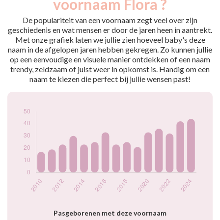
voornaam Flora ?
2009
22
2010
17
De populariteit van een voornaam zegt veel over zijn
2011
19
geschiedenis en wat mensen er door de jaren heen in aantrekt.
Met onze grafiek laten we jullie zien hoeveel baby's deze
2012
23
naam in de afgelopen jaren hebben gekregen. Zo kunnen jullie
2013
30
op een eenvoudige en visuele manier ontdekken of een naam
2014
23
trendy, zeldzaam of juist weer in opkomst is. Handig om een
2015
25
naam te kiezen die perfect bij jullie wensen past!
2016
33
2017
23
2018
25
2019
21
2020
33
2021
36
2022
32
2023
42
2024
44
Popularité du
prénom Flora par
année
Pasgeborenen met deze voornaam