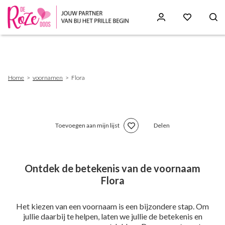
Skip
to
main
content
Breadcrumb
Home
voornamen
Flora
Toevoegen aan mijn lijst
Delen
Ontdek de betekenis van de voornaam
Flora
Het kiezen van een voornaam is een bijzondere stap. Om
jullie daarbij te helpen, laten we jullie de betekenis en