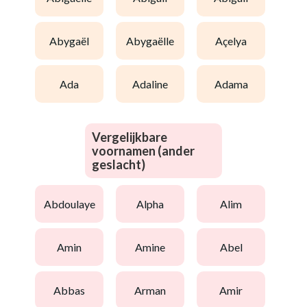
abygaël
abygaëlle
açelya
ada
adaline
adama
Vergelijkbare
voornamen (ander
geslacht)
abdoulaye
alpha
alim
amin
amine
abel
abbas
arman
amir