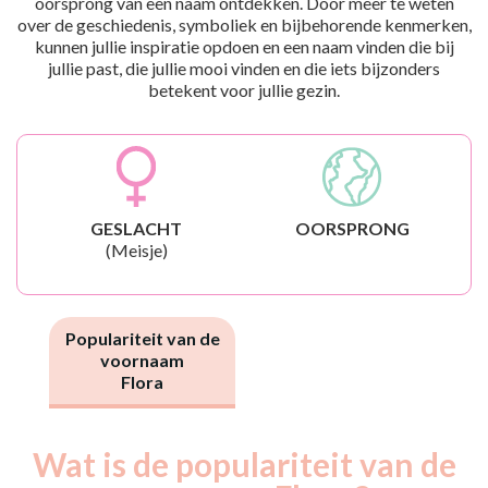
oorsprong van een naam ontdekken. Door meer te weten
over de geschiedenis, symboliek en bijbehorende kenmerken,
kunnen jullie inspiratie opdoen en een naam vinden die bij
jullie past, die jullie mooi vinden en die iets bijzonders
betekent voor jullie gezin.
GESLACHT
OORSPRONG
(Meisje)
Populariteit van de
voornaam
Flora
Wat is de populariteit van de
Nouveaux-
Année
nés