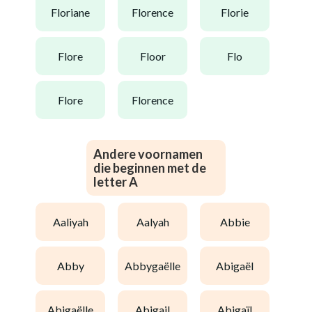
floriane
florence
florie
flore
floor
flo
flore
florence
Andere voornamen
die beginnen met de
letter A
aaliyah
aalyah
abbie
abby
abbygaëlle
abigaël
abigaëlle
abigail
abigaïl