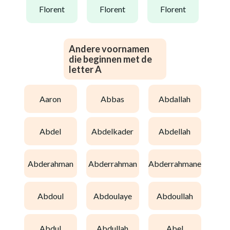
florent
florent
florent
Andere voornamen
die beginnen met de
letter A
aaron
abbas
abdallah
abdel
abdelkader
abdellah
abderahman
abderrahman
abderrahmane
abdoul
abdoulaye
abdoullah
abdul
abdullah
abel