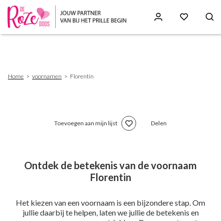
Skip
to
main
content
Breadcrumb
Home
voornamen
Florentin
Toevoegen aan mijn lijst
Delen
Ontdek de betekenis van de voornaam
Florentin
Het kiezen van een voornaam is een bijzondere stap. Om
jullie daarbij te helpen, laten we jullie de betekenis en