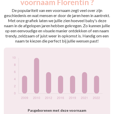
voornaam Florentin ?
2009
5
2010
10
De populariteit van een voornaam zegt veel over zijn
2012
6
geschiedenis en wat mensen er door de jaren heen in aantrekt.
Met onze grafiek laten we jullie zien hoeveel baby's deze
2016
5
naam in de afgelopen jaren hebben gekregen. Zo kunnen jullie
2019
5
op een eenvoudige en visuele manier ontdekken of een naam
2021
6
trendy, zeldzaam of juist weer in opkomst is. Handig om een
2022
5
naam te kiezen die perfect bij jullie wensen past!
Popularité du
prénom Florentin
par année
Pasgeborenen met deze voornaam