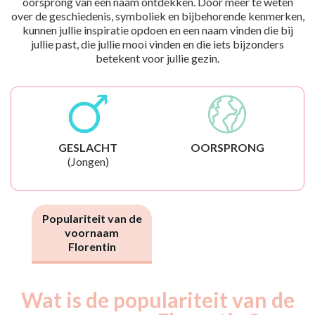
oorsprong van een naam ontdekken. Door meer te weten
over de geschiedenis, symboliek en bijbehorende kenmerken,
kunnen jullie inspiratie opdoen en een naam vinden die bij
jullie past, die jullie mooi vinden en die iets bijzonders
betekent voor jullie gezin.
GESLACHT
OORSPRONG
(Jongen)
Populariteit van de
voornaam
Florentin
Wat is de populariteit van de
Nouveaux-
Année
nés