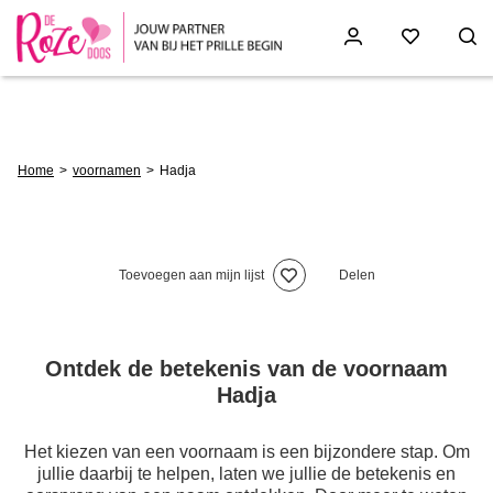
Skip
to
main
content
Breadcrumb
Home
voornamen
Hadja
Toevoegen aan mijn lijst
Delen
Ontdek de betekenis van de voornaam
Hadja
Het kiezen van een voornaam is een bijzondere stap. Om
jullie daarbij te helpen, laten we jullie de betekenis en