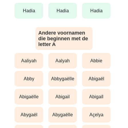
hadia
hadia
hadia
Andere voornamen
die beginnen met de
letter A
aaliyah
aalyah
abbie
abby
abbygaëlle
abigaël
abigaëlle
abigail
abigaïl
abygaël
abygaëlle
açelya