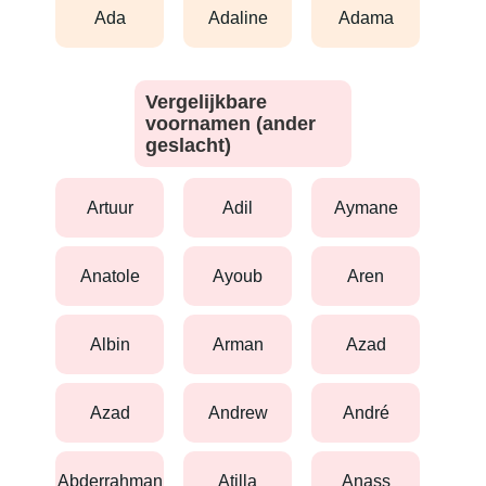
ada
adaline
adama
Vergelijkbare
voornamen (ander
geslacht)
artuur
adil
aymane
anatole
ayoub
aren
albin
arman
azad
azad
andrew
andré
abderrahman
atilla
anass