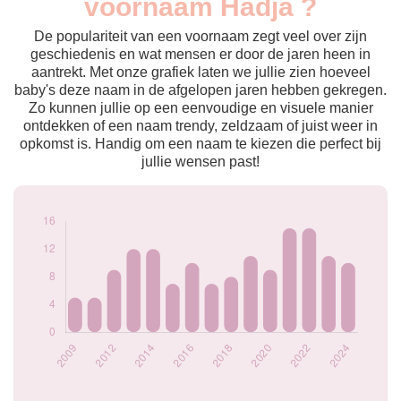
voornaam Hadja ?
2009
5
2010
5
De populariteit van een voornaam zegt veel over zijn
2012
9
geschiedenis en wat mensen er door de jaren heen in
aantrekt. Met onze grafiek laten we jullie zien hoeveel
2013
12
baby's deze naam in de afgelopen jaren hebben gekregen.
2014
12
Zo kunnen jullie op een eenvoudige en visuele manier
2015
7
ontdekken of een naam trendy, zeldzaam of juist weer in
2016
10
opkomst is. Handig om een naam te kiezen die perfect bij
2017
7
jullie wensen past!
2018
8
2019
11
2020
9
2021
15
2022
15
2023
11
2024
10
Popularité du
prénom Hadja par
année