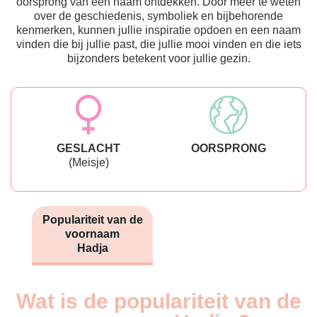
oorsprong van een naam ontdekken. Door meer te weten
over de geschiedenis, symboliek en bijbehorende
kenmerken, kunnen jullie inspiratie opdoen en een naam
vinden die bij jullie past, die jullie mooi vinden en die iets
bijzonders betekent voor jullie gezin.
GESLACHT
OORSPRONG
(Meisje)
Populariteit van de
voornaam
Hadja
Wat is de populariteit van de
Nouveaux-
Année
nés