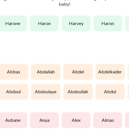
baby!
harone
haron
harvey
haron
abbas
abdallah
abdel
abdelkader
abdoul
abdoulaye
abdoullah
abdul
aubane
anya
alex
almas