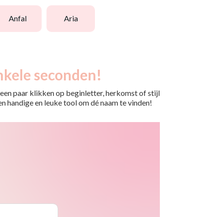
anfal
aria
nkele seconden!
en paar klikken op beginletter, herkomst of stijl
 Een handige en leuke tool om dé naam te vinden!