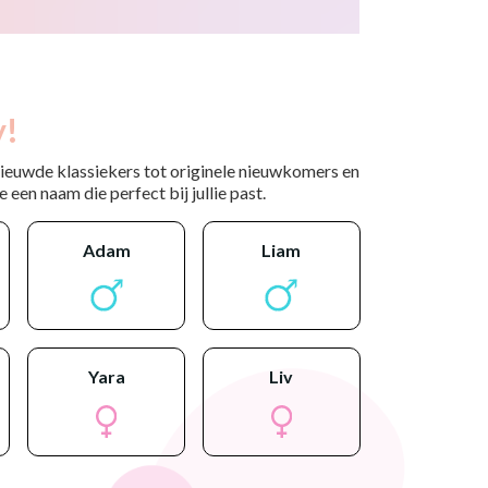
y!
nieuwde klassiekers tot originele nieuwkomers en
 een naam die perfect bij jullie past.
adam
liam
yara
liv