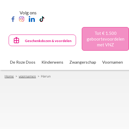
Skip
to
Volg ons
main
content
Tot € 1.500
geboortevoordelen
Geschenkdozen & voordelen
met VNZ
De Roze Doos
Kinderwens
Zwangerschap
Voornamen
Breadcrumb
Home
voornamen
Harun