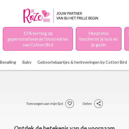
15% korting op
Murprotec
gepersonaliseerde fotocreaties
beschermt je huis en
van Cotton Bird
je gezin
Bevalling
Baby
Geboortekaartjes & herinneringen by Cotton Bird
Toevoegen aan mijn lijst
Delen
Ontdek de betekenis van de voornaam