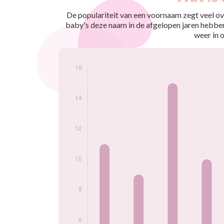
nés
2010
11
De populariteit van een voornaam zegt veel ove
2011
9
baby's deze naam in de afgelopen jaren hebben
2012
15
weer in 
2013
10
2014
14
2015
16
2016
10
2017
15
2018
8
2019
13
2020
7
2021
16
2022
8
2023
13
2024
16
Popularité du
prénom Harun par
année