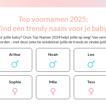
Top voornamen 2025:
ind een trendy naam voor je bab
or jullie baby? Onze Top Namen 2024 helpt jullie op weg! Van ver
rden – met deze selectie ontdekken jullie de trends en vinden jullie
arthur
noah
leo
sophie
mila
tess