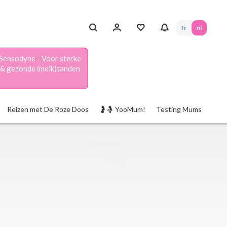
fr
nl
Sensodyne - Voor sterke
& gezonde (melk)tanden
Reizen met De Roze Doos
🤰🤱 YooMum!
Testing Mums