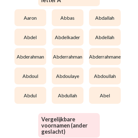
letter A
aaron
abbas
abdallah
abdel
abdelkader
abdellah
abderahman
abderrahman
abderrahmane
abdoul
abdoulaye
abdoullah
abdul
abdullah
abel
Vergelijkbare
voornamen (ander
geslacht)