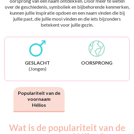
oorsprong van een naam ontdekken. Door meer te weten
over de geschiedenis, symboliek en bijbehorende kenmerken,
kunnen jullie inspiratie opdoen en een naam vinden die bij
jullie past, die jullie mooi vinden en die iets bijzonders
betekent voor jullie gezin.
GESLACHT
OORSPRONG
(Jongen)
Populariteit van de
voornaam
Hélios
Wat is de populariteit van de
Nouveaux-
Année
nés