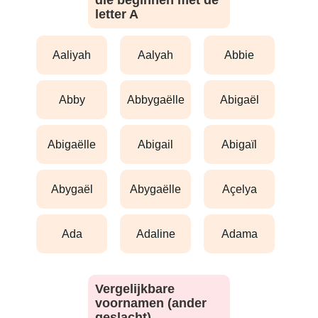
die beginnen met de
letter A
aaliyah
aalyah
abbie
abby
abbygaëlle
abigaël
abigaëlle
abigail
abigaïl
abygaël
abygaëlle
açelya
ada
adaline
adama
Vergelijkbare
voornamen (ander
geslacht)