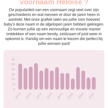
voornaam Héloïse ?
2009
31
2010
52
De populariteit van een voornaam zegt veel over zijn
2011
43
geschiedenis en wat mensen er door de jaren heen in
aantrekt. Met onze grafiek laten we jullie zien hoeveel
2012
46
baby's deze naam in de afgelopen jaren hebben gekregen.
2013
53
Zo kunnen jullie op een eenvoudige en visuele manier
2014
38
ontdekken of een naam trendy, zeldzaam of juist weer in
2015
43
opkomst is. Handig om een naam te kiezen die perfect bij
2016
38
jullie wensen past!
2017
45
2018
33
2019
33
2020
22
2021
45
2022
38
2023
24
2024
25
Popularité du
prénom Héloïse
par année