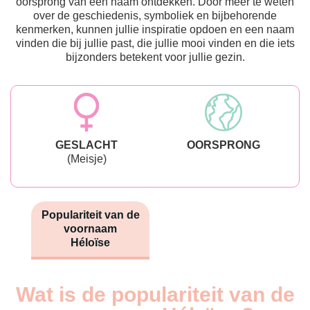
oorsprong van een naam ontdekken. Door meer te weten
over de geschiedenis, symboliek en bijbehorende
kenmerken, kunnen jullie inspiratie opdoen en een naam
vinden die bij jullie past, die jullie mooi vinden en die iets
bijzonders betekent voor jullie gezin.
GESLACHT
OORSPRONG
(Meisje)
Populariteit van de
voornaam
Héloïse
Wat is de populariteit van de
Nouveaux-
Année
nés