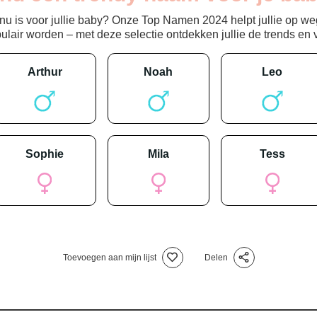
 is voor jullie baby? Onze Top Namen 2024 helpt jullie op weg
ir worden – met deze selectie ontdekken jullie de trends en vin
arthur
noah
leo
sophie
mila
tess
Toevoegen aan mijn lijst
Delen