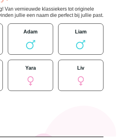
! Van vernieuwde klassiekers tot originele
den jullie een naam die perfect bij jullie past.
adam
liam
yara
liv