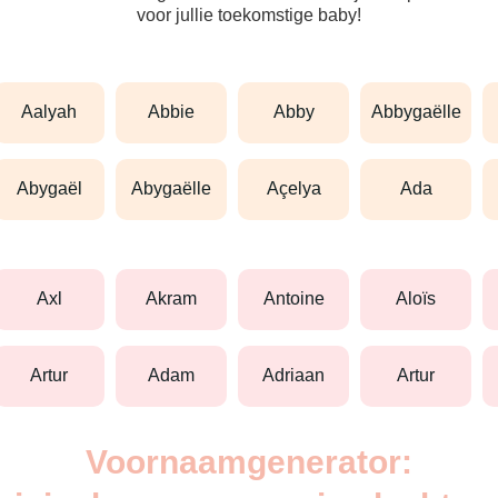
voor jullie toekomstige baby!
aalyah
abbie
abby
abbygaëlle
abygaël
abygaëlle
açelya
ada
axl
akram
antoine
aloïs
artur
adam
adriaan
artur
Voornaamgenerator: