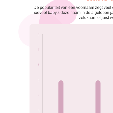
nés
2010
5
De populariteit van een voornaam zegt veel o
2018
5
hoeveel baby's deze naam in de afgelopen j
2019
6
zeldzaam of juist w
2020
5
2021
6
2022
8
2023
5
Popularité du
prénom Holly par
année