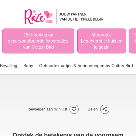
15% korting op
Murprotec
gepersonaliseerde fotocreaties
beschermt je huis en
van Cotton Bird
je gezin
Bevalling
Baby
Geboortekaartjes & herinneringen by Cotton Bird
Toevoegen aan mijn lijst
Delen
Ontdek de betekenis van de voornaam