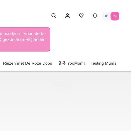
fr
nl
Sensodyne - Voor sterke
& gezonde (melk)tanden
Reizen met De Roze Doos
🤰🤱 YooMum!
Testing Mums