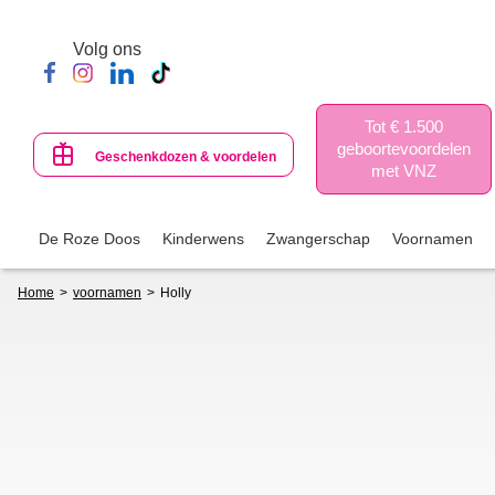
Skip
to
Volg ons
main
content
Tot € 1.500
geboortevoordelen
Geschenkdozen & voordelen
met VNZ
De Roze Doos
Kinderwens
Zwangerschap
Voornamen
Breadcrumb
Home
voornamen
Holly