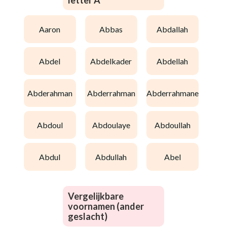
letter A
aaron
abbas
abdallah
abdel
abdelkader
abdellah
abderahman
abderrahman
abderrahmane
abdoul
abdoulaye
abdoullah
abdul
abdullah
abel
Vergelijkbare
voornamen (ander
geslacht)