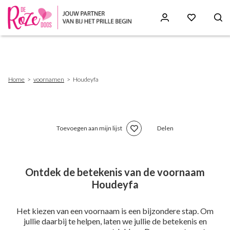
Skip
to
main
content
Breadcrumb
Home
voornamen
Houdeyfa
Toevoegen aan mijn lijst
Delen
Ontdek de betekenis van de voornaam
Houdeyfa
Het kiezen van een voornaam is een bijzondere stap. Om
jullie daarbij te helpen, laten we jullie de betekenis en