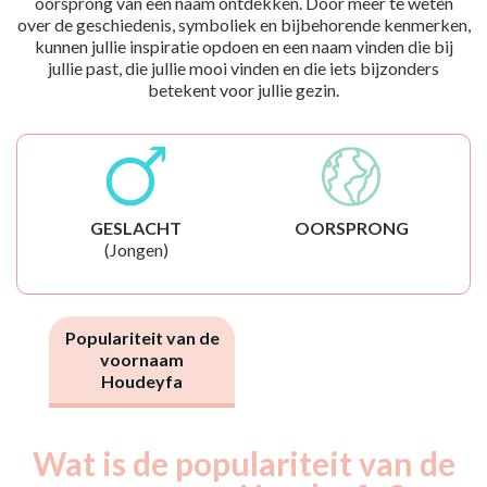
oorsprong van een naam ontdekken. Door meer te weten
over de geschiedenis, symboliek en bijbehorende kenmerken,
kunnen jullie inspiratie opdoen en een naam vinden die bij
jullie past, die jullie mooi vinden en die iets bijzonders
betekent voor jullie gezin.
GESLACHT
OORSPRONG
(Jongen)
Populariteit van de
voornaam
Houdeyfa
Wat is de populariteit van de
Nouveaux-
Année
nés