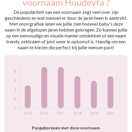
voornaam Houdeyfa ?
2015
5
2016
9
De populariteit van een voornaam zegt veel over zijn
2017
9
geschiedenis en wat mensen er door de jaren heen in aantrekt.
Met onze grafiek laten we jullie zien hoeveel baby's deze
2018
7
naam in de afgelopen jaren hebben gekregen. Zo kunnen jullie
2019
6
op een eenvoudige en visuele manier ontdekken of een naam
2021
7
trendy, zeldzaam of juist weer in opkomst is. Handig om een
Popularité du
naam te kiezen die perfect bij jullie wensen past!
prénom Houdeyfa
par année
Pasgeborenen met deze voornaam