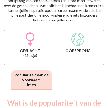
oorsprong van een naam ontdekken. Door meer te weten
over de geschiedenis, symboliek en bijbehorende kenmerken,
kunnen jullie inspiratie opdoen en een naam vinden die bij
jullie past, die jullie mooi vinden en die iets bijzonders
betekent voor jullie gezin.
GESLACHT
OORSPRONG
(Meisje)
Populariteit van de
voornaam
Imen
Wat is de populariteit van de
Nouveaux-
Année
nés