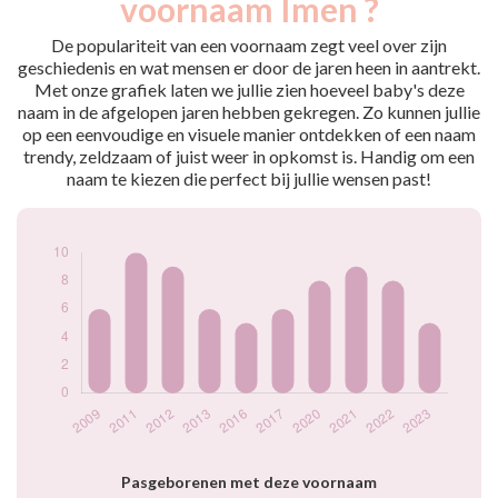
voornaam Imen ?
2009
6
2011
10
De populariteit van een voornaam zegt veel over zijn
2012
9
geschiedenis en wat mensen er door de jaren heen in aantrekt.
Met onze grafiek laten we jullie zien hoeveel baby's deze
2013
6
naam in de afgelopen jaren hebben gekregen. Zo kunnen jullie
2016
5
op een eenvoudige en visuele manier ontdekken of een naam
2017
6
trendy, zeldzaam of juist weer in opkomst is. Handig om een
2020
8
naam te kiezen die perfect bij jullie wensen past!
2021
9
2022
8
2023
5
Popularité du
prénom Imen par
année
Pasgeborenen met deze voornaam