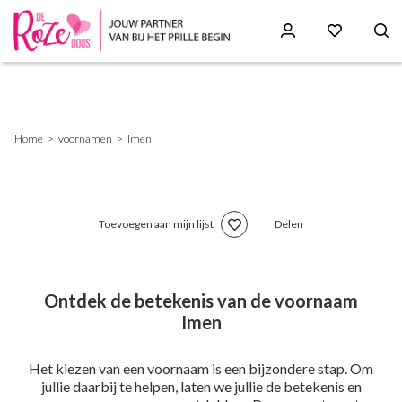
Skip
to
main
content
Breadcrumb
Home
voornamen
Imen
Toevoegen aan mijn lijst
Delen
Ontdek de betekenis van de voornaam
Imen
Het kiezen van een voornaam is een bijzondere stap. Om
jullie daarbij te helpen, laten we jullie de betekenis en