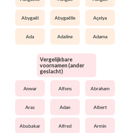
abygaël
abygaëlle
açelya
ada
adaline
adama
Vergelijkbare
voornamen (ander
geslacht)
anwar
alfons
abraham
aras
adan
albert
abubakar
alfred
armin