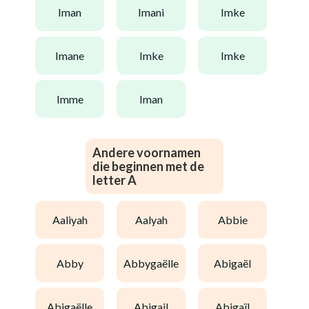
iman
imani
imke
imane
imke
imke
imme
iman
Andere voornamen
die beginnen met de
letter A
aaliyah
aalyah
abbie
abby
abbygaëlle
abigaël
abigaëlle
abigail
abigaïl