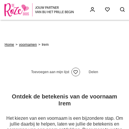
Skip
to
main
content
Breadcrumb
Home
voornamen
Irem
Toevoegen aan mijn lijst
Delen
Ontdek de betekenis van de voornaam
Irem
Het kiezen van een voornaam is een bijzondere stap. Om
jullie daarbij te helpen, laten we jullie de betekenis en