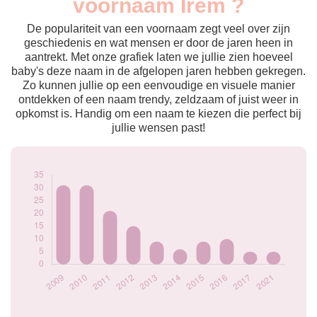
voornaam Irem ?
2009
31
2010
31
De populariteit van een voornaam zegt veel over zijn
2011
21
geschiedenis en wat mensen er door de jaren heen in
aantrekt. Met onze grafiek laten we jullie zien hoeveel
2012
15
baby's deze naam in de afgelopen jaren hebben gekregen.
2013
9
Zo kunnen jullie op een eenvoudige en visuele manier
2014
6
ontdekken of een naam trendy, zeldzaam of juist weer in
2015
9
opkomst is. Handig om een naam te kiezen die perfect bij
2016
10
jullie wensen past!
2017
5
2021
5
Popularité du
prénom Irem par
année