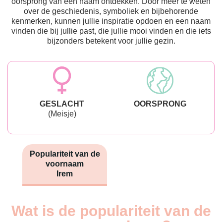
oorsprong van een naam ontdekken. Door meer te weten
over de geschiedenis, symboliek en bijbehorende
kenmerken, kunnen jullie inspiratie opdoen en een naam
vinden die bij jullie past, die jullie mooi vinden en die iets
bijzonders betekent voor jullie gezin.
GESLACHT
OORSPRONG
(Meisje)
Populariteit van de
voornaam
Irem
Wat is de populariteit van de
Nouveaux-
Année
nés