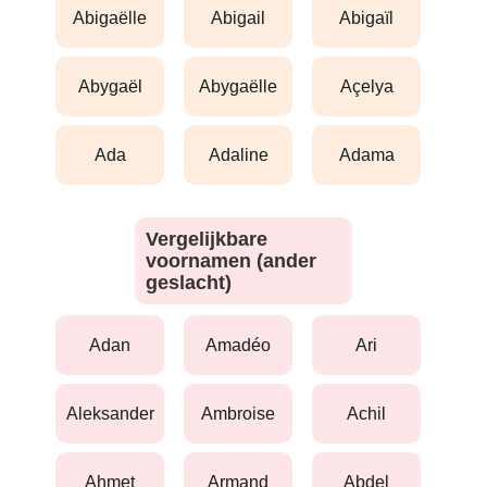
abigaëlle
abigail
abigaïl
abygaël
abygaëlle
açelya
ada
adaline
adama
Vergelijkbare
voornamen (ander
geslacht)
adan
amadéo
ari
aleksander
ambroise
achil
ahmet
armand
abdel