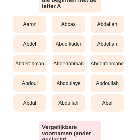
die beginnen met de
letter A
aaron
abbas
abdallah
abdel
abdelkader
abdellah
abderahman
abderrahman
abderrahmane
abdoul
abdoulaye
abdoullah
abdul
abdullah
abel
Vergelijkbare
voornamen (ander
geslacht)