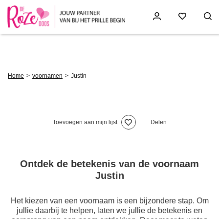
Skip
to
main
content
Breadcrumb
Home
voornamen
Justin
Toevoegen aan mijn lijst
Delen
Ontdek de betekenis van de voornaam
Justin
Het kiezen van een voornaam is een bijzondere stap. Om
jullie daarbij te helpen, laten we jullie de betekenis en