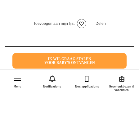
Toevoegen aan mijn lijst
Delen
IK WIL GRAAG STALEN
VOOR BABY'S ONTVANGEN
Menu
Notifications
Nos applications
Geschenkdozen &
voordelen