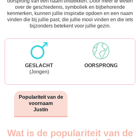
oorsprong van een naam ontdekken. Door meer te weten
over de geschiedenis, symboliek en bijbehorende
kenmerken, kunnen jullie inspiratie opdoen en een naam
vinden die bij jullie past, die jullie mooi vinden en die iets
bijzonders betekent voor jullie gezin.
GESLACHT
OORSPRONG
(Jongen)
Populariteit van de
voornaam
Justin
Wat is de populariteit van de
Nouveaux-
Année
nés