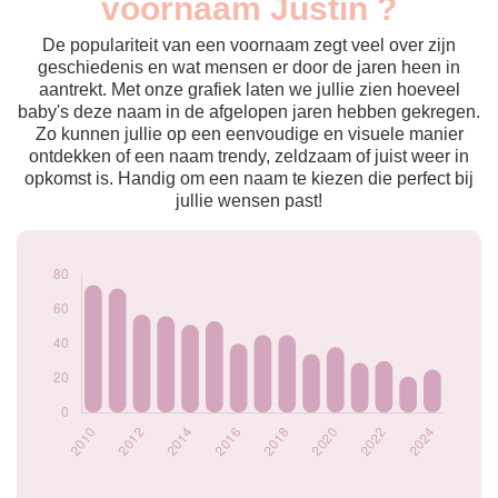
voornaam Justin ?
2009
78
2010
74
De populariteit van een voornaam zegt veel over zijn
2011
72
geschiedenis en wat mensen er door de jaren heen in
aantrekt. Met onze grafiek laten we jullie zien hoeveel
2012
57
baby's deze naam in de afgelopen jaren hebben gekregen.
2013
56
Zo kunnen jullie op een eenvoudige en visuele manier
2014
51
ontdekken of een naam trendy, zeldzaam of juist weer in
2015
53
opkomst is. Handig om een naam te kiezen die perfect bij
2016
40
jullie wensen past!
2017
45
2018
45
2019
34
2020
38
2021
29
2022
30
2023
21
2024
25
Popularité du
prénom Justin par
année