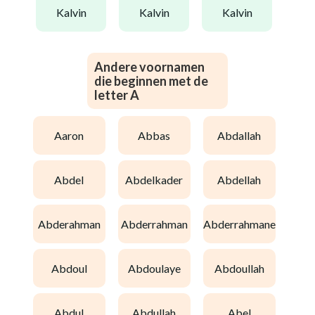
kalvin
kalvin
kalvin
Andere voornamen
die beginnen met de
letter A
aaron
abbas
abdallah
abdel
abdelkader
abdellah
abderahman
abderrahman
abderrahmane
abdoul
abdoulaye
abdoullah
abdul
abdullah
abel