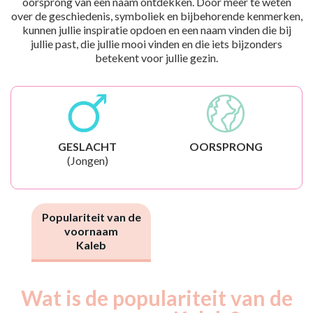
oorsprong van een naam ontdekken. Door meer te weten
over de geschiedenis, symboliek en bijbehorende kenmerken,
kunnen jullie inspiratie opdoen en een naam vinden die bij
jullie past, die jullie mooi vinden en die iets bijzonders
betekent voor jullie gezin.
GESLACHT
OORSPRONG
(Jongen)
Populariteit van de
voornaam
Kaleb
Wat is de populariteit van de
Nouveaux-
Année
nés