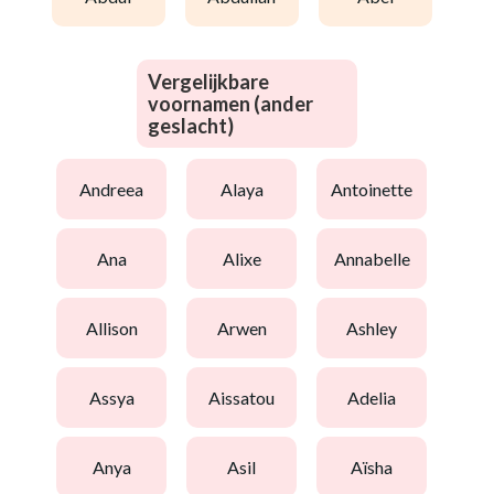
Vergelijkbare
voornamen (ander
geslacht)
andreea
alaya
antoinette
ana
alixe
annabelle
allison
arwen
ashley
assya
aissatou
adelia
anya
asil
aïsha