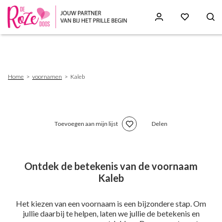
Skip
to
main
content
Breadcrumb
Home
voornamen
Kaleb
Toevoegen aan mijn lijst
Delen
Ontdek de betekenis van de voornaam
Kaleb
Het kiezen van een voornaam is een bijzondere stap. Om
jullie daarbij te helpen, laten we jullie de betekenis en