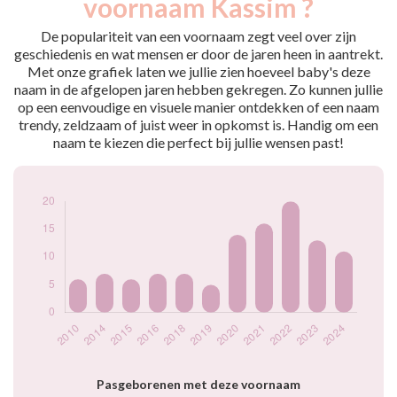
voornaam Kassim ?
2010
6
2014
7
De populariteit van een voornaam zegt veel over zijn
2015
6
geschiedenis en wat mensen er door de jaren heen in aantrekt.
Met onze grafiek laten we jullie zien hoeveel baby's deze
2016
7
naam in de afgelopen jaren hebben gekregen. Zo kunnen jullie
2018
7
op een eenvoudige en visuele manier ontdekken of een naam
2019
5
trendy, zeldzaam of juist weer in opkomst is. Handig om een
2020
14
naam te kiezen die perfect bij jullie wensen past!
2021
16
2022
20
2023
13
2024
11
Popularité du
prénom Kassim par
année
Pasgeborenen met deze voornaam