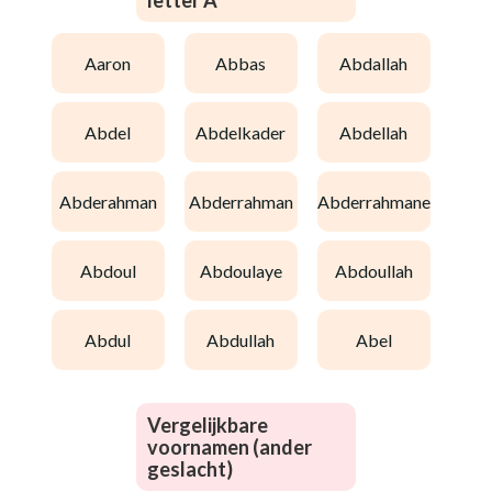
letter A
aaron
abbas
abdallah
abdel
abdelkader
abdellah
abderahman
abderrahman
abderrahmane
abdoul
abdoulaye
abdoullah
abdul
abdullah
abel
Vergelijkbare
voornamen (ander
geslacht)