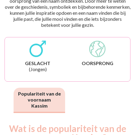
oorsprong van een naam ontdekken. Door meer te weten
over de geschiedenis, symboliek en bijbehorende kenmerken,
kunnen jullie inspiratie opdoen en een naam vinden die bij
jullie past, die jullie mooi vinden en die iets bijzonders
betekent voor jullie gezin.
GESLACHT
OORSPRONG
(Jongen)
Populariteit van de
voornaam
Kassim
Wat is de populariteit van de
Nouveaux-
Année
nés