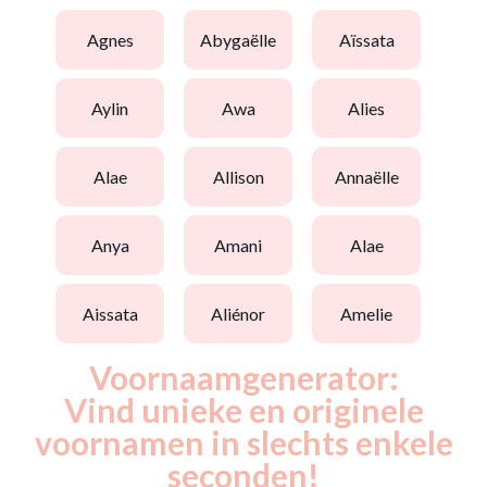
agnes
abygaëlle
aïssata
aylin
awa
alies
alae
allison
annaëlle
anya
amani
alae
aissata
aliénor
amelie
Voornaamgenerator:
Vind unieke en originele
voornamen in slechts enkele
seconden!