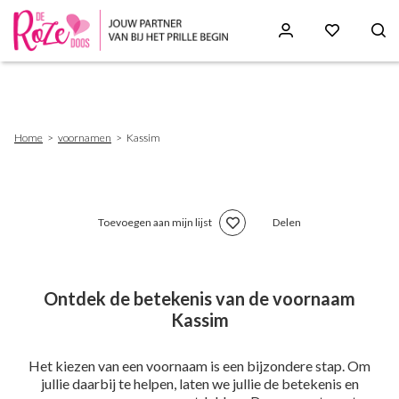
Skip
to
main
content
Breadcrumb
Home
voornamen
Kassim
Toevoegen aan mijn lijst
Delen
Ontdek de betekenis van de voornaam
Kassim
Het kiezen van een voornaam is een bijzondere stap. Om
jullie daarbij te helpen, laten we jullie de betekenis en