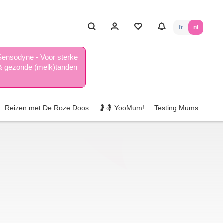
fr
nl
Sensodyne - Voor sterke
& gezonde (melk)tanden
Reizen met De Roze Doos
🤰🤱 YooMum!
Testing Mums