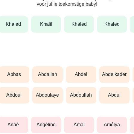
voor jullie toekomstige baby!
khaled
khalil
khaled
khaled
abbas
abdallah
abdel
abdelkader
abdoul
abdoulaye
abdoullah
abdul
anaé
angéline
amal
amélya