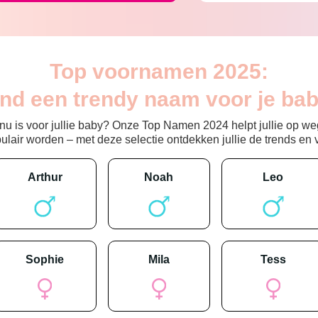
Top voornamen 2025:
ind een trendy naam voor je bab
 is voor jullie baby? Onze Top Namen 2024 helpt jullie op weg
ir worden – met deze selectie ontdekken jullie de trends en vin
arthur
noah
leo
sophie
mila
tess