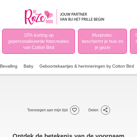
15% korting op
Murprotec
gepersonaliseerde fotocreaties
beschermt je huis en
van Cotton Bird
je gezin
Bevalling
Baby
Geboortekaartjes & herinneringen by Cotton Bird
Toevoegen aan mijn lijst
Delen
Ontdek de betekenis van de voornaam