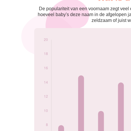
nés
2009
12
De populariteit van een voornaam zegt veel o
2010
8
hoeveel baby's deze naam in de afgelopen j
2011
15
zeldzaam of juist w
2012
10
2013
14
2014
7
2015
7
2016
11
2017
10
2018
14
2019
14
2020
17
2021
11
2022
18
2023
13
2024
19
Popularité du
prénom Khalid par
année