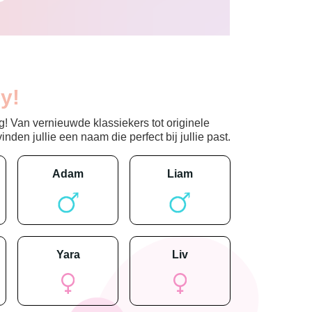
y!
! Van vernieuwde klassiekers tot originele
den jullie een naam die perfect bij jullie past.
adam
liam
yara
liv