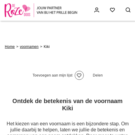
Skip
to
main
content
Breadcrumb
Home
voornamen
Kiki
Toevoegen aan mijn lijst
Delen
Ontdek de betekenis van de voornaam
Kiki
Het kiezen van een voornaam is een bijzondere stap. Om
jullie daarbij te helpen, laten we jullie de betekenis en