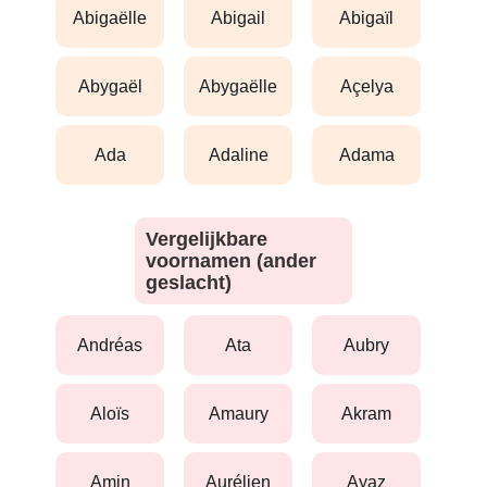
abigaëlle
abigail
abigaïl
abygaël
abygaëlle
açelya
ada
adaline
adama
Vergelijkbare
voornamen (ander
geslacht)
andréas
ata
aubry
aloïs
amaury
akram
amin
aurélien
ayaz