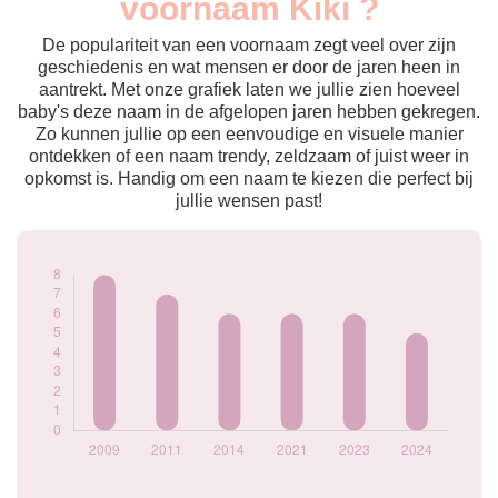
voornaam Kiki ?
2009
8
2011
7
De populariteit van een voornaam zegt veel over zijn
2014
6
geschiedenis en wat mensen er door de jaren heen in
aantrekt. Met onze grafiek laten we jullie zien hoeveel
2021
6
baby's deze naam in de afgelopen jaren hebben gekregen.
2023
6
Zo kunnen jullie op een eenvoudige en visuele manier
2024
5
ontdekken of een naam trendy, zeldzaam of juist weer in
Popularité du
opkomst is. Handig om een naam te kiezen die perfect bij
prénom Kiki par
jullie wensen past!
année