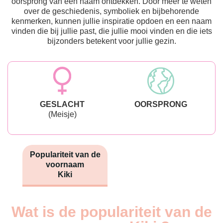
oorsprong van een naam ontdekken. Door meer te weten
over de geschiedenis, symboliek en bijbehorende
kenmerken, kunnen jullie inspiratie opdoen en een naam
vinden die bij jullie past, die jullie mooi vinden en die iets
bijzonders betekent voor jullie gezin.
GESLACHT
OORSPRONG
(Meisje)
Populariteit van de
voornaam
Kiki
Wat is de populariteit van de
Nouveaux-
Année
nés