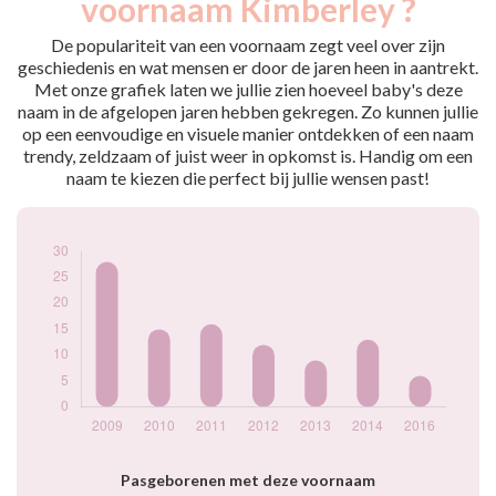
voornaam Kimberley ?
2009
28
2010
15
De populariteit van een voornaam zegt veel over zijn
2011
16
geschiedenis en wat mensen er door de jaren heen in aantrekt.
Met onze grafiek laten we jullie zien hoeveel baby's deze
2012
12
naam in de afgelopen jaren hebben gekregen. Zo kunnen jullie
2013
9
op een eenvoudige en visuele manier ontdekken of een naam
2014
13
trendy, zeldzaam of juist weer in opkomst is. Handig om een
2016
6
naam te kiezen die perfect bij jullie wensen past!
Popularité du
prénom Kimberley
par année
Pasgeborenen met deze voornaam