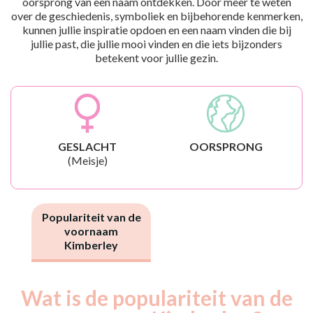
oorsprong van een naam ontdekken. Door meer te weten
over de geschiedenis, symboliek en bijbehorende kenmerken,
kunnen jullie inspiratie opdoen en een naam vinden die bij
jullie past, die jullie mooi vinden en die iets bijzonders
betekent voor jullie gezin.
GESLACHT
OORSPRONG
(Meisje)
Populariteit van de
voornaam
Kimberley
Wat is de populariteit van de
Nouveaux-
Année
nés