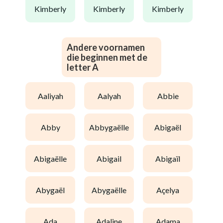
kimberly
kimberly
kimberly
Andere voornamen
die beginnen met de
letter A
aaliyah
aalyah
abbie
abby
abbygaëlle
abigaël
abigaëlle
abigail
abigaïl
abygaël
abygaëlle
açelya
ada
adaline
adama