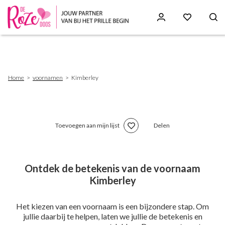
Skip
to
main
content
Breadcrumb
Home
voornamen
Kimberley
Toevoegen aan mijn lijst
Delen
Ontdek de betekenis van de voornaam
Kimberley
Het kiezen van een voornaam is een bijzondere stap. Om
jullie daarbij te helpen, laten we jullie de betekenis en