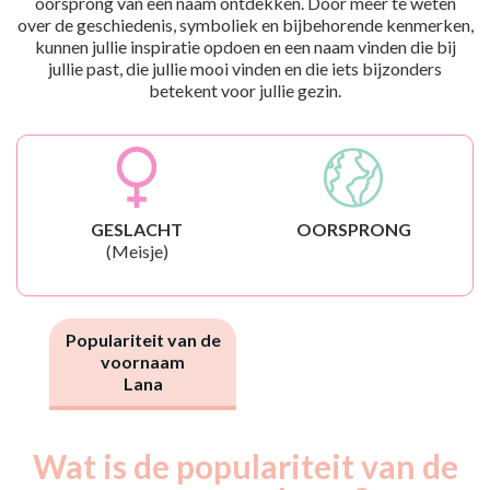
oorsprong van een naam ontdekken. Door meer te weten
over de geschiedenis, symboliek en bijbehorende kenmerken,
kunnen jullie inspiratie opdoen en een naam vinden die bij
jullie past, die jullie mooi vinden en die iets bijzonders
betekent voor jullie gezin.
GESLACHT
OORSPRONG
(Meisje)
Populariteit van de
voornaam
Lana
Wat is de populariteit van de
Nouveaux-
Année
nés