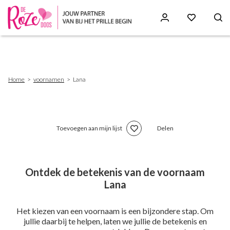
Skip
to
main
content
Breadcrumb
Home
voornamen
Lana
Toevoegen aan mijn lijst
Delen
Ontdek de betekenis van de voornaam
Lana
Het kiezen van een voornaam is een bijzondere stap. Om
jullie daarbij te helpen, laten we jullie de betekenis en