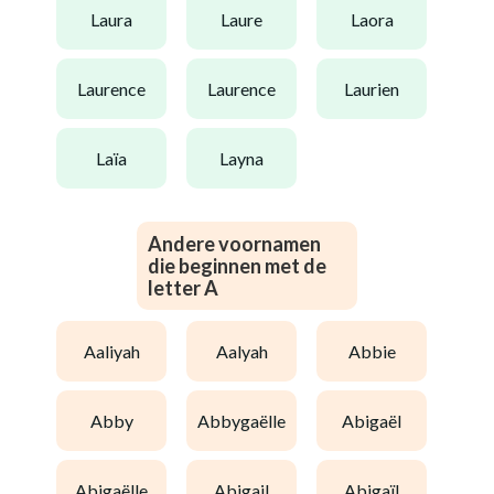
laura
laure
laora
laurence
laurence
laurien
laïa
layna
Andere voornamen
die beginnen met de
letter A
aaliyah
aalyah
abbie
abby
abbygaëlle
abigaël
abigaëlle
abigail
abigaïl