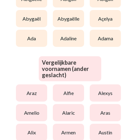
abygaël
abygaëlle
açelya
ada
adaline
adama
Vergelijkbare
voornamen (ander
geslacht)
araz
alfie
alexys
amelio
alaric
aras
alix
armen
austin