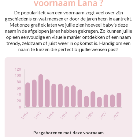
voornaam Lana ?
2009
97
2010
79
De populariteit van een voornaam zegt veel over zijn
2011
88
geschiedenis en wat mensen er door de jaren heen in aantrekt.
Met onze grafiek laten we jullie zien hoeveel baby's deze
2012
105
naam in de afgelopen jaren hebben gekregen. Zo kunnen jullie
2013
89
op een eenvoudige en visuele manier ontdekken of een naam
2014
75
trendy, zeldzaam of juist weer in opkomst is. Handig om een
2015
75
naam te kiezen die perfect bij jullie wensen past!
2016
67
2017
70
2018
57
2019
37
2020
51
2021
34
2022
41
2023
41
2024
47
Popularité du
prénom Lana par
année
Pasgeborenen met deze voornaam