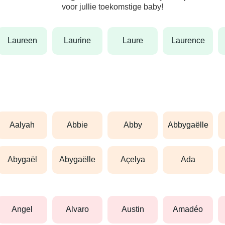
voor jullie toekomstige baby!
laureen
laurine
laure
laurence
aalyah
abbie
abby
abbygaëlle
abygaël
abygaëlle
açelya
ada
angel
alvaro
austin
amadéo