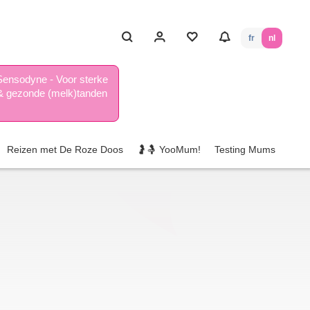
fr
nl
Sensodyne - Voor sterke
& gezonde (melk)tanden
Reizen met De Roze Doos
🤰🤱 YooMum!
Testing Mums