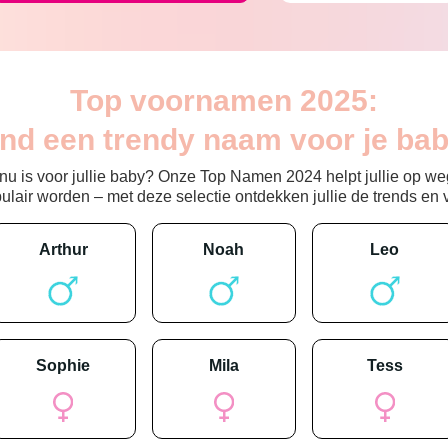
Top voornamen 2025:
ind een trendy naam voor je bab
 is voor jullie baby? Onze Top Namen 2024 helpt jullie op weg
ir worden – met deze selectie ontdekken jullie de trends en vin
arthur
noah
leo
sophie
mila
tess