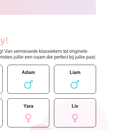
y!
! Van vernieuwde klassiekers tot originele
den jullie een naam die perfect bij jullie past.
adam
liam
yara
liv