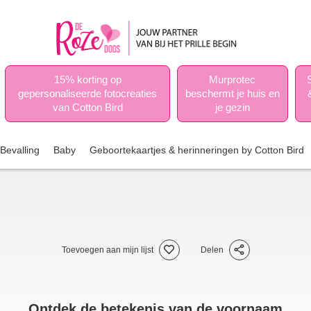
15% korting op
Murprotec
gepersonaliseerde fotocreaties
beschermt je huis en
van Cotton Bird
je gezin
Bevalling
Baby
Geboortekaartjes & herinneringen by Cotton Bird
Toevoegen aan mijn lijst
Delen
Ontdek de betekenis van de voornaam