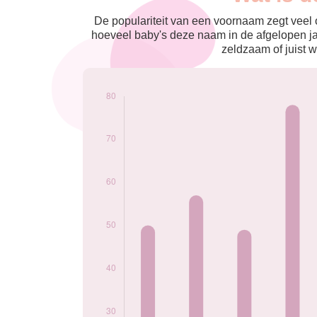
nés
2009
54
De populariteit van een voornaam zegt veel o
2010
50
hoeveel baby's deze naam in de afgelopen j
2011
57
zeldzaam of juist w
2012
49
2013
78
2014
72
2015
63
2016
63
2017
71
2018
56
2019
51
2020
57
2021
75
2022
46
2023
38
2024
26
Popularité du
prénom Lauren par
année