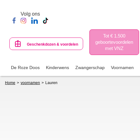
Skip
to
Volg ons
main
content
Tot € 1.500
geboortevoordelen
Geschenkdozen & voordelen
met VNZ
De Roze Doos
Kinderwens
Zwangerschap
Voornamen
Breadcrumb
Home
voornamen
Lauren