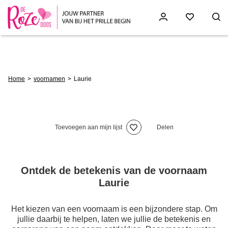
Skip
to
main
content
Breadcrumb
Home
voornamen
Laurie
Toevoegen aan mijn lijst
Delen
Ontdek de betekenis van de voornaam
Laurie
Het kiezen van een voornaam is een bijzondere stap. Om
jullie daarbij te helpen, laten we jullie de betekenis en