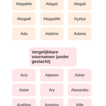
abigaëlle
abigail
abigaïl
abygaël
abygaëlle
açelya
ada
adaline
adama
Vergelijkbare
voornamen (ander
geslacht)
aziz
alperen
asher
aslan
ary
alexandru
aurélien
amadou
alfie