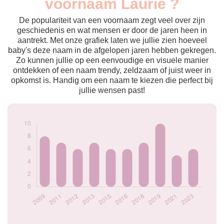
voornaam Laurie ?
2009
8
2011
7
De populariteit van een voornaam zegt veel over zijn
2012
6
geschiedenis en wat mensen er door de jaren heen in
aantrekt. Met onze grafiek laten we jullie zien hoeveel
2013
7
baby's deze naam in de afgelopen jaren hebben gekregen.
2015
6
Zo kunnen jullie op een eenvoudige en visuele manier
2016
6
ontdekken of een naam trendy, zeldzaam of juist weer in
2018
7
opkomst is. Handig om een naam te kiezen die perfect bij
2019
10
jullie wensen past!
2021
5
2023
6
Popularité du
prénom Laurie par
année