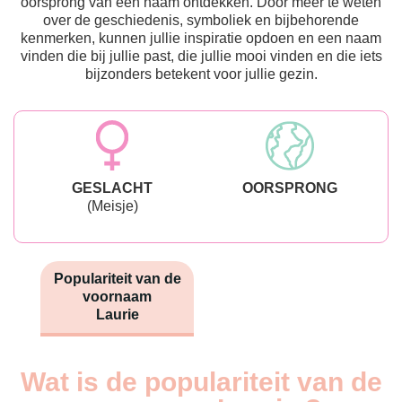
oorsprong van een naam ontdekken. Door meer te weten
over de geschiedenis, symboliek en bijbehorende
kenmerken, kunnen jullie inspiratie opdoen en een naam
vinden die bij jullie past, die jullie mooi vinden en die iets
bijzonders betekent voor jullie gezin.
GESLACHT
OORSPRONG
(Meisje)
Populariteit van de
voornaam
Laurie
Wat is de populariteit van de
Nouveaux-
Année
nés